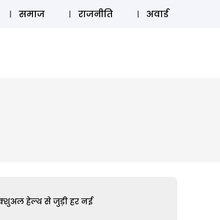
⚲
स्टोरी
लॉग इन
SUBSCRIBE
समाज
राजनीति
अवार्ड
शुअल हेल्थ से जुड़ी हर नई