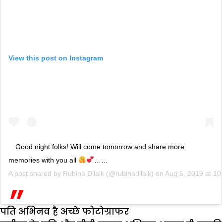
View this post on Instagram
Good night folks! Will come tomorrow and share more
memories with you all
……
A post shared by
Rubina Dilaik
(@rubinadilaik) on
Aug 5, 2019 at 1
पति अभिनव है अच्छे फोटोग्राफर