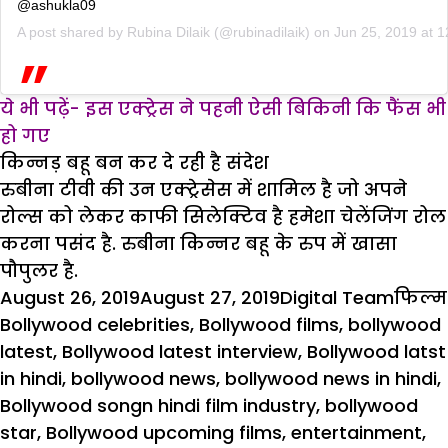
@ashukla09
A post shared by
Rubina Dilaik
(@rubinadilaik) on
Jun 25, 2019 at 
ये भी पढ़ें-
इस एक्ट्रेस ने पहनी ऐसी बिकिनी कि फैंस भी
हो गए
किन्नड़ बहू बन कर दे रही है संदेश
रुबीना टीवी की उन एक्ट्रेसेस में शामिल है जो अपने
रोल्स को लेकर काफी सिलेक्टिव है हमेशा चेलेंजिंग रोल
करना पसंद है. रुबीना किन्नर बहू के रुप में खासा
पौपुलर है.
Posted
Author
Categ
August 26, 2019
August 27, 2019
Digital Team
फिल्म
on
Bollywood celebrities
,
Bollywood films
,
bollywood
latest
,
Bollywood latest interview
,
Bollywood latst
in hindi
,
bollywood news
,
bollywood news in hindi
,
Bollywood songn hindi film industry
,
bollywood
star
,
Bollywood upcoming films
,
entertainment
,