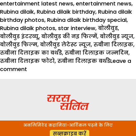
entertainment latest news
,
entertainment news
,
Rubina dilaik
,
Rubina dilaik birthday
,
Rubina dilaik
birthday photos
,
Rubina dilaik birthday special
,
Rubina dilaik photos
,
star interview
,
बोलीवुड
,
बोलीवुड इंटरव्यू
,
बोलीवुड की नइ फिल्में
,
बोलीवुड न्यूज
,
बोलीवुड फिल्म
,
बोलीवुड लेटेस्ट न्यूज
,
रुबीना दिलाइक
,
रुबीना दिलाइक का बर्थडे
,
रुबीना दिलाइक जन्मदिन
,
रुबीना दिलाइक फोटो
,
रुबीना दिलाइक बर्थडे
Leave a
on
comment
31
साल
की
हुईं
TV
की
अनलिमिटेड कहानियां-आर्टिकल पढ़ने के लिए
‘किन्नर
सब्सक्राइब करें
बहू’,