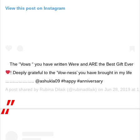
View this post on Instagram
The “Vows “ you have written Were and ARE the Best Gift Ever
! Deeply grateful to the ‘Vow-ness’ you have brought in my life
……………….. @ashukla09 #happy #anniversary
A post shared by
Rubina Dilaik
(@rubinadilaik) on
Jun 28, 2019 at 