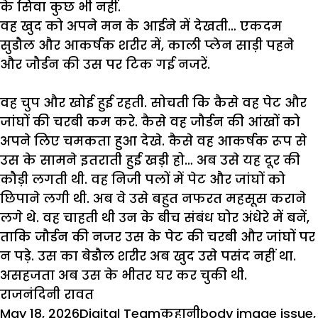
के
सिवा
कुछ
भी
नहीं
.
वह
खुद
को
अपने
मन
के
आईने
में
देखती
…
एकदम
सुडौल
और
आकर्षक
शरीर
में
,
काली
प्लेन
साड़ी
पहने
और
जौर्डन
की
उस
पर
टिक
गई
नजरें
.
वह
चुप
और
खोई
हुई
रहती
.
सोचती
कि
कैसे
वह
पेट
और
जांघों
की
चरबी
कम
करे
.
कैसे
वह
जौर्डन
की
आंखों
को
अपने
लिए
चमकता
हुआ
देखे
.
कैसे
वह
आकर्षक
रूप
से
उस
के
सामने
इतराती
हुई
खड़ी
हो
…
अब
उसे
यह
दूर
की
कौड़ी
लगती
थी
.
वह
निजी
पलों
में
पेट
और
जांघों
को
छिपाने
लगी
थी
.
अब
वे
उसे
बहुत
नफरत
महसूस
कराने
लगे
थे
.
वह
चाहती
थी
उन
के
बीच
संबंध
घोर
अंधेरे
में
बनें
,
ताकि
जौर्डन
की
नजर
उस
के
पेट
की
चरबी
और
जांघों
पर
न
पड़े
.
उस
का
बेडौल
शरीर
अब
खुद
उसे
पसंद
नहीं
था
.
असहजता
अब
उस
के
भीतर
घर
कर
चुकी
थी
.
राजनंदिनी रावत
Posted
Author
Categories
Tags
May 18, 2026
Digital Team
कहानी
body image issue
,