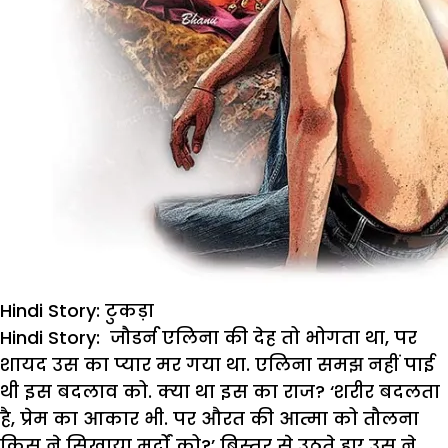
Hindi Story: टुकड़ा
Hindi Story: जौडर्न
एलिना
की
देह
तो
भोगता
था
,
पर
शायद
उस
का
प्यार
मर
गया
था
.
एलिना
समझ
नहीं
पाई
थी
इस
बदलाव
को
.
क्या
था
इस
का
राज
?
‘
श
रीर
बदलता
है
,
प्रेम
का
आकार
भी
.
पर
औरत
की
आत्मा
को
तौलना
किस
ने
सिखाया
मर्दों
को
?’
बिस्तर
से
उठते
हुए
उस
ने