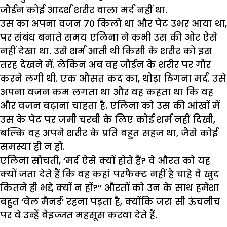
जौर्डन
कोई
आदर्श
शरीर
वाला
मर्द
नहीं
था
.
उस
का
अपना
वजन
70
किलो
था
और
पेट
उभर
आया
था
,
पर
संबंध
बनाते
समय
एलिना
ने
कभी
उस
की
ओर
ऐसे
नहीं
देखा
था
.
उसे
शर्म
आती
थी
किसी
के
शरीर
को
इस
तरह
देखने
में
.
लेकिन
अब
वह
जौर्डन
के
शरीर
पर
गौर
करने
लगी
थी
.
एक
औसत
कद
का
,
थोड़ा
ठिगना
मर्द
.
उसे
अपना
वजन
कम
लगता
था
और
वह
कहता
था
कि
वह
और
वजन
बढ़ाना
चाहता
है
.
एलिना
को
उस
की
आंखों
में
उस
के
पेट
पर
जमी
चरबी
के
लिए
कोई
शर्म
नहीं
दिखी
,
बल्कि
वह
अपने
शरीर
के
प्रति
बहुत
सहज
था
,
जैसे
कोई
समस्या
ही
न
हो
.
एलिना
सोचती
, ‘
मर्द
ऐसे
क्यों
होते
हैं
?
वे
औरत
को
यह
क्यों
जता
देते
हैं
कि
वह
कहां
परफैक्ट
नहीं
है
चाहे
वे
खुद
कितने
ही
भद्दे
क्यों
न
हों
?’’
औरतों
को
उन
के
साथ
हमेशा
बहुत
‘
वेल
मैनर्ड
’
रहना
पड़ता
है
,
क्योंकि
जरा
सी
ऊंचनीच
पर
वे
उन्हें
बेइज्जत
महसूस
करवा
देते
हैं
.