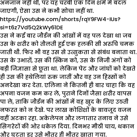
अनजान
नहीं
थी
,
पर
यह
चरबी
एक
दिन
शर्म
में
बदल
जाएगी
,
ऐसा
उस
ने
कभी
सोचा
नहीं
था
.
https://youtube.com/shorts/rqY9FW4-IUs?
si=t6z7Vd5Q2kWy61DE
उस
ने
कई
बार
जौर्डन
की
आंखों
में
वह
पल
देखा
था
जब
उस
के
शरीर
को
तौलती
हुई
एक
हलकी
सी
अरुचि
चमक
जाती
थी
.
फिर
भी
वह
उस
से
उत्सुकता
से
संबंध
बनाता
था
.
उस
के
उभारों
,
उस
की
स्किन
को
,
उस
के
निजी
अंगों
को
बड़ी
जिज्ञासा
से
छूता
था
.
लेकिन
पेट
और
जांघों
को
देखते
ही
उस
की
हथेलियां
रुक
जातीं
और
वह
उन
हिस्सों
को
अनदेखा
कर
देता
.
एलिना
ने
कितनी
ही
बार
चाहा
कि
वह
अपना
वजन
कम
कर
ले
,
पुराने
दिनों
जैसा
शरीर
वापस
पा
ले
,
ताकि
जौर्डन
की
आंखों
में
वह
खुद
के
लिए
उठती
नफरत
को
न
देखे
.
पर
लाख
कोशिशों
के
बावजूद
वजन
वहीं
अटका
रहा
.
अकेलेपन
और
लगातार
तनाव
ने
उसे
सिगरेटों
की
ओर
धकेल
दिया
.
दिनभर
मीठी
चाय
,
थकान
और
घुटता
डर
उसे
भीतर
ही
भीतर
खाता
गया
.