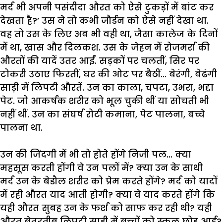
मर्द
भी
अपनी
पसंदीदा
औरत
को
ऐसे
टुकड़ों
में
बांट
कर
देखता
है
?’
उस
ने
तो
कभी
जौर्डन
को
ऐसे
नहीं
देखा
था
.
वह
तो
उस
के
लिए
अब
भी
वही
था
,
जैसा
कालेज
के
दिनों
में
था
,
खास
और
दिलकश
.
उस
के
जेहन
में
रोजमर्रा
की
औरतों
की
यादें
उतर
आईं
.
सड़कों
पर
चलतीं
,
सिर
पर
टोकरी
उठाए
फिरतीं
,
घर
की
ओट
पर
बैठीं
…
बेरंगी
,
बेढंगी
साड़ी
में
लिपटी
औरतें
.
उन
का
काला
,
चपटा
,
उभरा
,
भद्दा
पेट
.
जो
आकर्षक
शरीर
को
भूल
चुकी
थीं
या
सोचती
भी
नहीं
थीं
.
उन
का
संघर्ष
रोटी
कमाना
,
पेट
पालना
,
बच्चे
पालना
था
.
उन
की
जिंदगी
में
भी
तो
होते
होंगे
निजी
पल
…
क्या
महसूस
करती
होंगी
वे
उन
पलों
में
?
क्या
उन
के
साथी
मर्द
उन
के
बेडौल
शरीर
को
प्रेम
करते
होंगे
?
मर्द
को
यादों
में
रही
औरत
याद
आती
होगी
?
क्या
वे
याद
करते
होंगे
कि
यही
औरत
सुबह
उन
के
फर्श
को
साफ
कर
रही
थी
?
यही
औरत
बेतरतीब
लिपटी
साड़ी
में
बच्चों
को
स्कूल
छोड़
आई
?