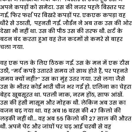
अपने
कपड़ों
को
समेटा
.
उस
की
नजर
पहले
बिस्तर
पर
गई
,
फिर
फर्श
पर
बिखरे
कपड़ों
पर
.
एकएक
कपड़ा
वह
धीरे
से
उठाती
,
पहनती
गई
.
जौर्डन
ने
अब
तक
उस
की
ओर
देखा
भी
नहीं
था
.
उस
की
पीठ
उस
की
तरफ
थी
.
शर्ट
के
बटन
बंद
करता
हुआ
वह
तेज
कदमों
से
कमरे
से
बाहर
चला
गया
.
वह
एक
पल
के
लिए
ठिठक
गई
.
उस
के
मन
में
एक
टीस
उठी
, ‘‘
मर्द
कपड़े
उतारते
समय
तो
साथ
होते
हैं
,
पर
पहनते
समय
क्यों
नहीं
?’’
उस
का
मुंह
उतर
गया
.
उसे
लगा
जैसे
उस
के
भीतर
कोई
भारी
चीज
भर
गई
हो
.
एलिना
का
चेहरा
बेहद
खूबसूरत
था
.
पतली
नाक
,
नरम
होंठ
,
साफ
आंखें
.
उस
की
हंसी
मासूम
और
मोहक
थी
.
लेकिन
अब
उस
का
वजन
बढ़
गया
था
.
वह
अब
16
बरस
की
47
किलो
की
लड़की
नहीं
थी
…
वह
अब
55
किलो
की
27
साल
की
औरत
थी
.
अपने
पेट
और
जांघों
पर
चढ़
आई
चरबी
से
वह