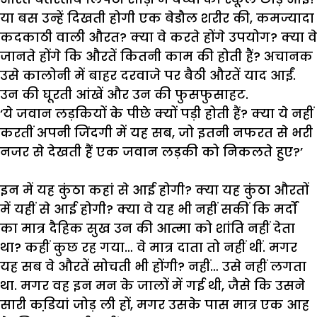
या
बस
उन्हें
दिखती
होगी
एक
बेडौल
शरीर
की
,
कमज्यादा
कदकाठी
वाली
औरत
?
क्या
वे
करते
होंगे
उपयोग
?
क्या
वे
जानते
होंगे
कि
औरतें
कितनी
काम
की
होती
हैं
?
अचानक
उसे
कालोनी
में
बाहर
दरवाजे
पर
बैठी
औरतें
याद
आईं
.
उन
की
घूरती
आंखें
और
उन
की
फुसफुसाहट
.
‘
ये
जवान
लड़कियों
के
पीछे
क्यों
पड़ी
होती
हैं
?
क्या
ये
नहीं
करतीं
अपनी
जिंदगी
में
यह
सब
,
जो
इतनी
नफरत
से
भरी
नजर
से
देखती
हैं
एक
जवान
लड़की
को
निकलते
हुए
?’
इन
में
यह
कुंठा
कहां
से
आई
होगी
?
क्या
यह
कुंठा
औरतों
में
यहीं
से
आई
होगी
?
क्या
वे
यह
भी
नहीं
सकीं
कि
मर्दों
का
मात्र
दैहिक
सुख
उन
की
आत्मा
को
शांति
नहीं
देता
था
?
कहीं
कुछ
रह
गया
…
वे
मात्र
दाता
तो
नहीं
थीं
.
मगर
यह
सब
वे
औरतें
सोचती
भी
होंगी
?
नहीं
…
उसे
नहीं
लगता
था
.
मगर
वह
इन
मन
के
जालों
में
गई
थी
,
जैसे
कि
उसने
सारी
कडि़यां
जोड़
ली
हों
,
मगर
उसके
पास
मात्र
एक
आह