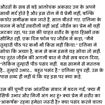
औरतों
के
सब
से
बड़े
आलोचक
अकसर
उन
के
अपने
साथी
मर्द
होते
हैं
और
इस
रोल
में
वे
प्रेमी
नहीं
,
बल्कि
कठोर
समीक्षक
बन
जाते
हैं
.
साल
बीतते
गए
.
एलिना
के
वजन
में
कोई
तबदीली
नहीं
आई
.
जौर्डन
का
प्रेम
भी
वहीं
अटका
रहा
,
पर
उस
की
चाहत
शरीर
के
कुछ
हिस्सों
तक
सीमित
रही
.
एक
दिन
फोन
पर
जौर्डन
ने
कहा
, ‘‘
मैं
ने
तुम्हारी
पीठ
पर
कभी
भी
किस
नहीं
किया
.’’
एलिना
ने
सोचा
कि
अच्छा
है
,
कम
से
कम
इस
ने
यह
सोचा
तो
सही
.
पर
तुरंत
जौर्डन
की
अगली
बात
ने
जैसे
सब
बदल
दिया
,
‘‘
लेकिन
तुम्हारी
पीठ
पसंद
नहीं
.
बस
सामने
से
मतलब
है
…
तुम्हारे
उभार
…
बहुत
पसंद
हैं
.’’
एलिना
चुप
रही
.
उस
के
पास
शब्द
ही
नहीं
थे
कि
वह
इस
पर
क्या
कहे
.
उस
की
चुप्पी
एक
आंतरिक
संवाद
में
बदल
गई
, ‘
क्या
मैं
सिर्फ
उभार
और
निजी
अंग
भर
हूं
?
क्या
प्रेम
में
शरीर
का
‘
आकर्षक
’
रहना
हमेशा
जरूरी
है
?
क्या
पसंद
करने
वाला