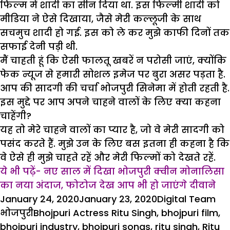
फिल्म में शादी का सीन दिया था. इस फिल्मी शादी को
मीडिया ने ऐसे दिखाया, जैसे मेरी कल्लूजी के साथ
सचमुच शादी हो गई. इस को ले कर मुझे काफी दिनों तक
सफाई देनी पड़ी थी.
मैं चाहती हूं कि ऐसी फालतू खबरें न परोसी जाएं, क्योंकि
फेक न्यूज से हमारी सोशल इमेज पर बुरा असर पड़ता है.
आप की सादगी की चर्चा भोजपुरी सिनेमा में होती रहती है.
इस मुद्दे पर आप अपने चाहने वालों के लिए क्या कहना
चाहेंगी?
यह तो मेरे चाहने वालों का प्यार है, जो वे मेरी सादगी को
पसंद करते हैं. मुझे उन के लिए बस इतना ही कहना है कि
वे ऐसे ही मुझे चाहते रहें और मेरी फिल्मों को देखते रहें.
ये भी पढ़ें- नए साल में दिखा भोजपुरी क्वीन मोनालिसा
का नया अंदाज, फोटोज देख आप भी हो जाएंगे दीवाने
Posted
Author
Ca
January 24, 2020
January 23, 2020
Digital Team
on
Tags
भोजपुरी
Bhojpuri Actress Ritu Singh
,
bhojpuri film
,
bhojpuri industry
,
bhojpuri songs
,
ritu singh
,
Ritu