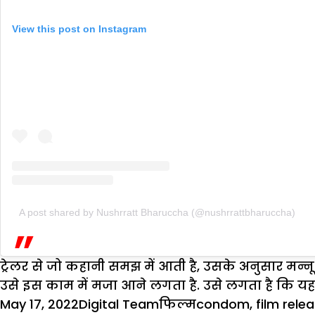
View this post on Instagram
A post shared by Nushrratt Bharuccha (@nushrrattbharuccha)
ट्रेलर से जो कहानी समझ में आती है, उसके अनुसार मन्न
उसे इस काम में मजा आने लगता है. उसे लगता है कि य
Posted
Author
Categories
Tags
May 17, 2022
Digital Team
फिल्म
condom
,
film rele