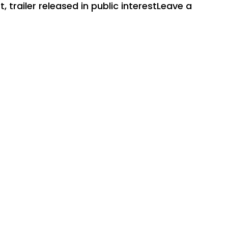
st
,
trailer released in public interest
Leave a