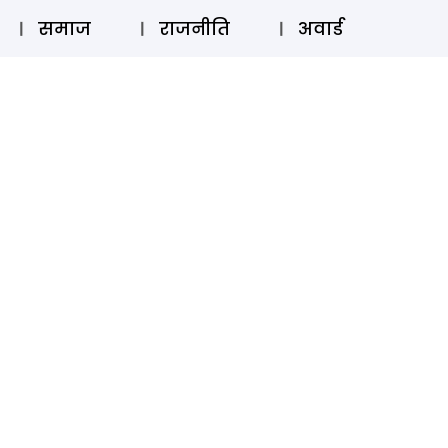
⚲
स्टोरी
लॉग इन
SUBSCRIBE
समाज
राजनीति
अवार्ड