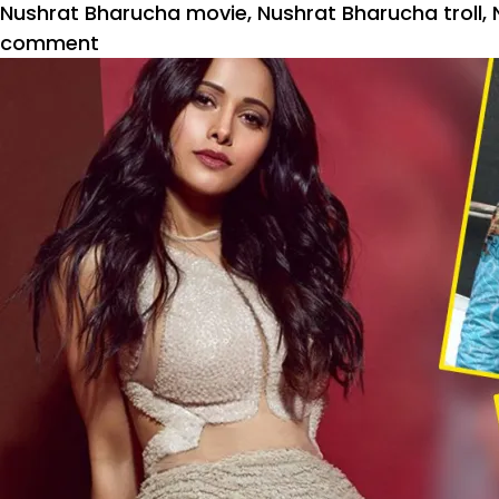
on
Nushrat Bharucha movie
,
Nushrat Bharucha troll
,
on
comment
जनहित
में
जारी:
कंडोम
बेचने
पर
ट्रोल
हुईं
नुसरत
भरूचा,
दिया
ये
जवाब