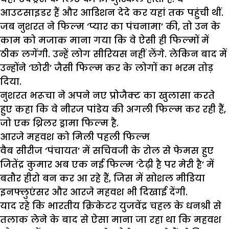
आउटसाइडर हैं और आडिशन देदे कर यहां तक पहुंची थीं.
जब नुशरत ने फिल्म ‘प्यार का पंचनामा’ की, तो उन के
काम को मजाक माना गया कि वे ऐसी ही फिल्मों में
ठीक लगेंगी. उन्हें लोग सीरियस नहीं लेंगे. लेकिन बाद में
उन्होंने ‘छोरी’ जैसी फिल्म कर के लोगों का भरम तोड़
दिया.
नुशरत भरूचा ने अपने नए प्रोजैक्ट का खुलासा करते
हुए कहा कि वे नीरज पांडेय की अगली फिल्म कर रही हैं,
जो एक थ्रिलर ड्रामा फिल्म है.
आरजे महवश को मिली पहली फिल्म
वैब सीरीज ‘पंचायत’ में सचिवजी के रोल से फेमस हुए
जितेंद्र कुमार अब एक नई फिल्म ‘टेढ़ी है पर मेरी है’ में
बतौर हीरो बन कर आ रहे हैं, जिस में सोशल मीडिया
इनफ्लुएंसर और आरजे महवश भी दिखाई देंगी.
याद रहे कि भारतीय क्रिकेटर युजवेंद्र चहल के धनश्री से
तलाक लेने के बाद से ऐसा माना जा रहा था कि महवश