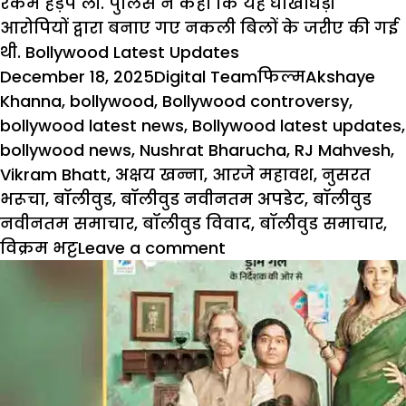
रकम हड़प ली. पुलिस ने कहा कि यह धोखाधड़ी
आरोपियों द्वारा बनाए गए नकली बिलों के जरीए की गई
थी.
Bollywood Latest Updates
Posted
Author
Categories
Tags
December 18, 2025
Digital Team
फिल्म
Akshaye
on
Khanna
,
bollywood
,
Bollywood controversy
,
bollywood latest news
,
Bollywood latest updates
,
bollywood news
,
Nushrat Bharucha
,
RJ Mahvesh
,
Vikram Bhatt
,
अक्षय खन्ना
,
आरजे महावश
,
नुसरत
भरूचा
,
बॉलीवुड
,
बॉलीवुड नवीनतम अपडेट
,
बॉलीवुड
नवीनतम समाचार
,
बॉलीवुड विवाद
,
बॉलीवुड समाचार
,
on
विक्रम भट्ट
Leave a comment
Bollywood
Latest
Updates:
नुशरत
भरूचा
के