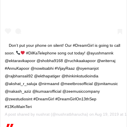
Don’t put your phone on silent! Our #DreamGirl is going to call
soon.
#DilKaTelephone song out today! @ayushmannk
@ektaravikapoor @shobha9168 @ruchikaakapoor @writerraj
#AnnuKapoor @nowitsabhi #VijayRaaz @oyemanjot
@rajbhansali92 @ekthapatiger @thinkinkstudioindia
@akshat_r_saluja @nirmaand @meetbrosofficial @jonitamusic
@nakash_aziz @kumaarofficial @zeemusiccompany
@zeestudiosint #DreamGirl #DreamGirlOn13thSep
#13KoMainTeri
A post shared by
nushrat
(@nushratbharucha) on
Aug 19, 2019 at