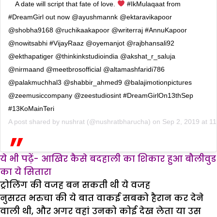
A date will script that fate of love.
#IkMulaqaat from
#DreamGirl out now @ayushmannk @ektaravikapoor
@shobha9168 @ruchikaakapoor @writerraj #AnnuKapoor
@nowitsabhi #VijayRaaz @oyemanjot @rajbhansali92
@ekthapatiger @thinkinkstudioindia @akshat_r_saluja
@nirmaand @meetbrosofficial @altamashfaridi786
@palakmuchhal3 @shabbir_ahmed9 @balajimotionpictures
@zeemusiccompany @zeestudiosint #DreamGirlOn13thSep
#13KoMainTeri
A post shared by
nushrat
(@nushratbharucha) on
Sep 2, 2019 at 
ये भी पढ़ें- आखिर कैसे बदहाली का शिकार हुआ बौलीवुड
का ये सितारा
ट्रोलिंग की वजह बन सकती थी ये वजह
नुसरत भरुचा की ये बात वाकई सबको हैरान कर देने
वाली थी, और अगर वहां उनको कोई देख लेता या उस