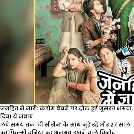
दिल
की
बात
जनहित में जारी: कंडोम बेचने पर ट्रोल हुईं नुसरत भरूचा,
दिया ये जवाब
लंबे समय तक ‘टी सीरीज’ के साथ जुड़े रहे और 27 साल
का फिल्मी दुनिया का अनुभव रखने वाले विनोद