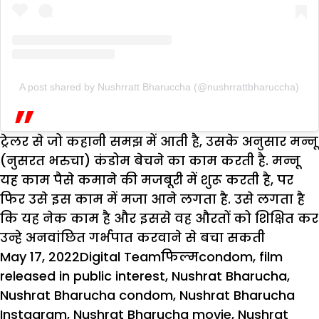
A post shared by Nushrratt Bharuccha (@nushrrattbharuccha)
ट्रेलर से जो कहानी समझ में आती है, उसके अनुसार मन्नू
(नुसरत भरुचा) कंडोम बेचने का काम करती है. मन्नू
यह काम पैसे कमाने की मजबूरी में शुरू करती है, पर
फिर उसे इस काम में मजा आने लगता है. उसे लगता है
कि यह नेक काम है और इससे वह औरतों को शिक्षित कर
उन्हे अनवांछित गर्भपात करवाने से बचा सकती
Posted
Author
Categories
Tags
May 17, 2022
Digital Team
फिल्म
condom
,
film
on
released in public interest
,
Nushrat Bharucha
,
Nushrat Bharucha condom
,
Nushrat Bharucha
Instagram
,
Nushrat Bharucha movie
,
Nushrat