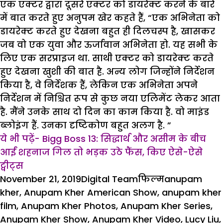
एक एक्टर द्वारा दूसरे एक्टर को डायरेक्ट करने के बारे
में बात करते हुए अनुपम खेर कहते हैं, “एक अभिनेता को
डायरेक्ट करते हुए देखना बहुत ही दिलचस्प है, खासकर
जब वो एक युवा और ऊर्जावान अभिनेता हो. यह सभी के
लिए एक सरप्राइज था. साथी एक्टर को डायरेक्ट करते
हुए देखना खुशी की बात है. अन्य लोग जिन्होंने निर्देशन
किया है, वे निर्देशक हैं, लेकिन एक अभिनेता अपने
निर्देशन में निश्चित रूप से कुछ नया एलिमेंट लेकर आता
है. मैंने उनके साथ दो दिन का काम किया है. वो माइंड
ब्लोइंग हैं. उनका दृष्टिकोण बहुत अलग है. ”
ये भी पढ़ें- Bigg Boss 13: सिद्धार्थ और असीम के बीच
आईं शहनाज गिल तो भड़क उठे फैंस, किए ऐसे-ऐसे
ट्वीट्स
Posted
Author
Categories
Tags
November 21, 2019
Digital Team
फिल्म
anupam
on
kher
,
Anupam Kher American Show
,
anupam kher
film
,
Anupam Kher Photos
,
Anupam Kher Series
,
Anupam Kher Show
,
Anupam Kher Video
,
Lucy Liu
,