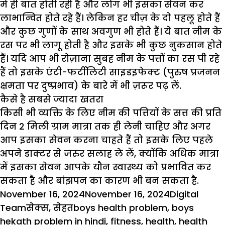
में ही बात होती रही है और लोग भी इसका सेवन कर
लाभान्वित होते रहे हैं। लेकिन हर चीज़ के दो पहलू होते हैं
और कुछ गुणों के साथ अवगुण भी होते हैं। ये बात नीम के
रस पर भी लागू होती है और इसके भी कुछ नुकसान होते
हैं। यदि आप भी रोज़ाना सुबह नीम के पत्तों का रस पी रहे
हैं तो इसके एंटी-फर्टीलिटी साइडइफेक्ट (पुरुष प्रजनन
क्षमता पर दुष्प्रभाव) के बारे में भी ज़रूर पढ़ लें.
कैसे है सबसे ज्यादा खतरा
किसी भी व्यक्ति के लिए नीम की पत्तियों के सत्त की प्रति
दिन 2 मिली ग्राम मात्रा तक ही लेनी चाहिए और अगर
आप इसका सेवन करना चाहते हैं तो इसके लिए पहले
अपने डाक्टर से जरुर सलाह ले लें, क्योंकि अधिक मात्रा
में इसका सेवन आपके यौन स्वास्थ्य को प्रभावित कर
सकता है और बांझपन का कारण भी बन सकता है.
Posted
Author
November 16, 2024
November 16, 2024
Digital
on
Categories
Tags
Team
सेक्स
,
सेहत
boys health problem
,
boys
hekath problem in hindi
,
fitness
,
health
,
health