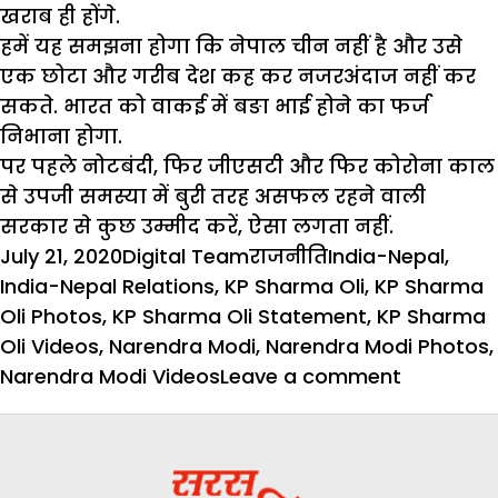
खराब ही होंगे.
हमें यह समझना होगा कि नेपाल चीन नहीं है और उसे
एक छोटा और गरीब देश कह कर नजरअंदाज नहीं कर
सकते. भारत को वाकई में बङा भाई होने का फर्ज
निभाना होगा.
पर पहले नोटबंदी, फिर जीएसटी और फिर कोरोना काल
से उपजी समस्या में बुरी तरह असफल रहने वाली
सरकार से कुछ उम्मीद करें, ऐसा लगता नहीं.
Posted
Author
Categories
Tags
July 21, 2020
Digital Team
राजनीति
India-Nepal
,
on
India-Nepal Relations
,
KP Sharma Oli
,
KP Sharma
Oli Photos
,
KP Sharma Oli Statement
,
KP Sharma
Oli Videos
,
Narendra Modi
,
Narendra Modi Photos
,
on
Narendra Modi Videos
Leave a comment
भारत
नेपाल
:
दिलों