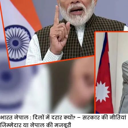
क
ल
आ
में
अ
क
म
भारत नेपाल : दिलों में दरार क्यों? – सरकार की नीतियां
जिम्मेदार या नेपाल की मजबूरी