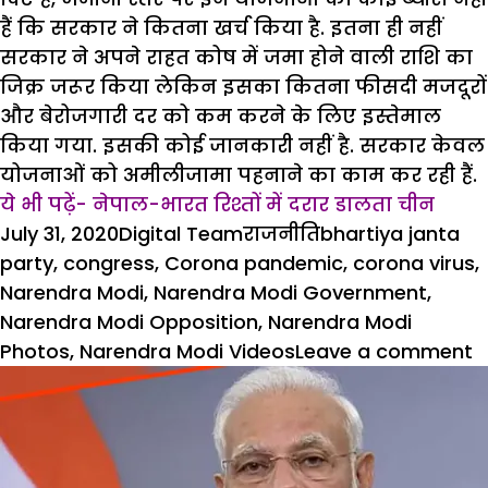
हैं कि सरकार ने कितना खर्च किया है. इतना ही नहीं
सरकार ने अपने राहत कोष में जमा होने वाली राशि का
जिक्र जरूर किया लेकिन इसका कितना फीसदी मजदूरों
और बेरोजगारी दर को कम करने के लिए इस्तेमाल
किया गया. इसकी कोई जानकारी नहीं है. सरकार केवल
योजनाओं को अमीलीजामा पहनाने का काम कर रही हैं.
ये भी पढ़ें- नेपाल-भारत रिश्तों में दरार डालता चीन
Posted
Author
Categories
Tags
July 31, 2020
Digital Team
राजनीति
bhartiya janta
on
party
,
congress
,
Corona pandemic
,
corona virus
,
Narendra Modi
,
Narendra Modi Government
,
Narendra Modi Opposition
,
Narendra Modi
o
Photos
,
Narendra Modi Videos
Leave a comment
क
म
म
स