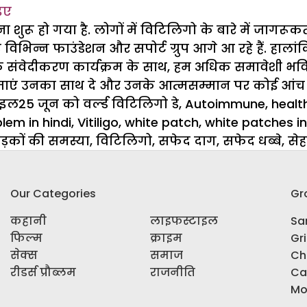
ाइए
ू हो गया है. लोगों में विटिलिगो के बारे में जागरूकत
विभिन्न फाउंडेशन और सपोर्ट ग्रुप आगे आ रहे हैं. हालां
 संवेदीकरण कार्यक्रम के साथ, हम अधिक समावेशी भव
ी बजाएं उनका साथ दे और उनके आत्मसम्मान पर कोई आंच 
es
Tags
ाइल
25 जून को वर्ल्‍ड विटिलिगो डे
,
Autoimmune
,
healt
lem in hindi
,
Vitiligo
,
white patch
,
white patches in
ड़कों की समस्या
,
विटिलिगो
,
सफेद दाग
,
सफेद धब्बे
,
सेह
Our Categories
Gr
कहानी
लाइफस्टाइल
Sar
फिल्म
क्राइम
Gr
सेक्स
समाज
Ch
रीडर्स प्रौब्लम
राजनीति
Ca
Mo