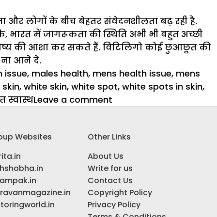
ा और लोगों के बीच बेहतर संवेदनशीलता बढ़ रही है.
कि, भारत में जागरूकता की स्थिति अभी भी बहुत अच्छी
िष्य की आशा कर सकते हैं. विटिलिगो कोई छुआछूत की
ना आने दे.
h issue
,
males health
,
mens health issue
,
mens
 skin
,
white skin
,
white spot
,
white spots in skin
,
on
त स्वास्थ
Leave a comment
बीमारी
नहीं
oup Websites
Other Links
आत्मसम्मान
की
ita.in
About Us
लड़ाई
ihshobha.in
Write for us
है
ampak.in
Contact Us
विटिलिगो
ravanmagazine.in
Copyright Policy
toringworld.in
Privacy Policy
Terms & Conditions