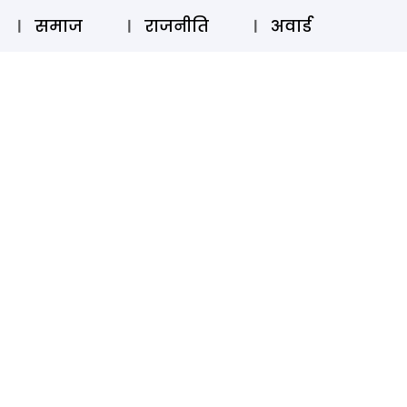
⚲
स्टोरी
लॉग इन
SUBSCRIBE
समाज
राजनीति
अवार्ड