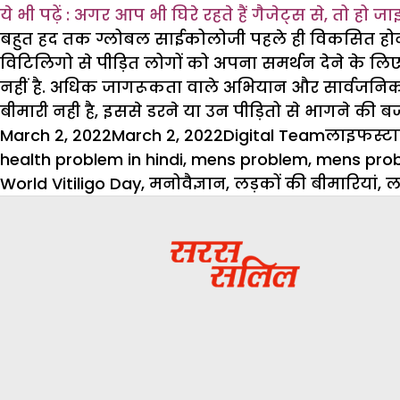
ये भी पढ़ें : अगर आप भी घिरे रहते हैं गैजेट्स से, तो हो ज
बहुत हद तक ग्लोबल साईकोलोजी पहले ही विकसित होना शुर
विटिलिगो से पीड़ित लोगों को अपना समर्थन देने के लिए 
नहीं है. अधिक जागरूकता वाले अभियान और सार्वजनिक
बीमारी नही है, इससे डरने या उन पीड़ितो से भागने क
Posted
Author
Categori
March 2, 2022
March 2, 2022
Digital Team
लाइफस्ट
on
health problem in hindi
,
mens problem
,
mens prob
World Vitiligo Day
,
मनोवैज्ञान
,
लड़कों की बीमारियां
,
ल