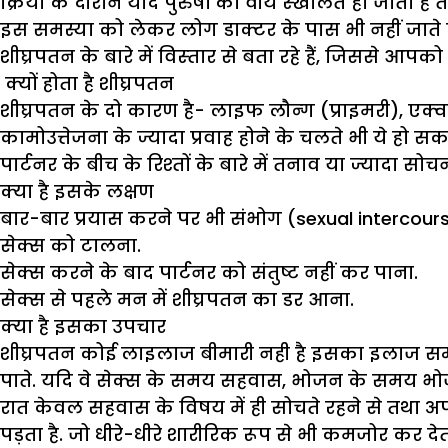
क्रिया के दौरान यदि पुरुषों का वीर्य स्‍खलित हो जाता 
इस समस्या को लेकर लोग डाक्टर के पास भी नहीं जाते
शीघ्रपतन के बारे में विस्‍तार से बता रहे हैं, जिसस
क्यों होता है शीघ्रपतन
शीघ्रपतन के दो कारण है- लाइफ लौन्ग (प्राइमरी), एक्व
कामोउत्तेजना के ज्यादा प्रवाह होने के चलते भी ये ह
पार्टनर के बीच के रिश्‍तों के बारे में तनाव या ज्‍यादा स
क्या है इसके लक्षण
बार-बार प्रयास करने पर भी संभोग (sexual intercour
सेक्स को टालना.
सेक्स करने के बाद पार्टनर को संतुष्ट नहीं कर पाना.
सेक्स से पहले मन में शीघ्रपतन का डर आना.
क्या है इसका उपचार
शीघ्रपतन कोई लाइलाज बीमारी नही है इसका इलाज सम्भव है
पाते. यदि वे सेक्स के समय सहवास, भोजन के समय भोजन क
रात केवल सहवास के विषय में ही सोचते रहने से तथा अ
पड़ता है. जो धीरे-धीरे शारीरिक रूप से भी कमजोर कर देती