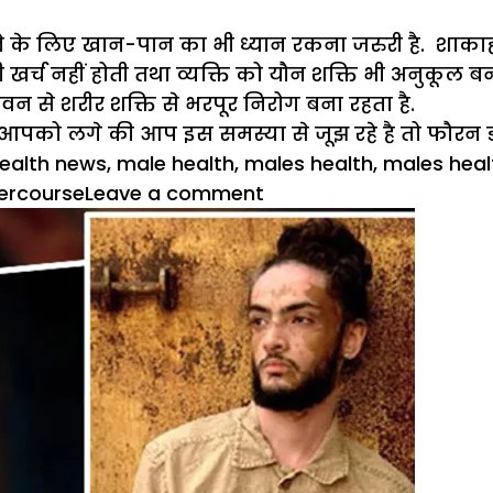
के लिए खान-पान का भी ध्यान रकना जरुरी है. शाकाहारी भ
र्च नहीं होती तथा व्यक्ति को यौन शक्ति भी अनुकूल बनी
वन से शरीर शक्ति से भरपूर निरोग बना रहता है.
पको लगे की आप इस समस्या से जूझ रहे है तो फौरन डा
ealth news
,
male health
,
males health
,
males heal
on
tercourse
Leave a comment
जिस
‘बीमारी’
से
परेशान
थे
आयुष्मान,
क्या
आपको
पता
है