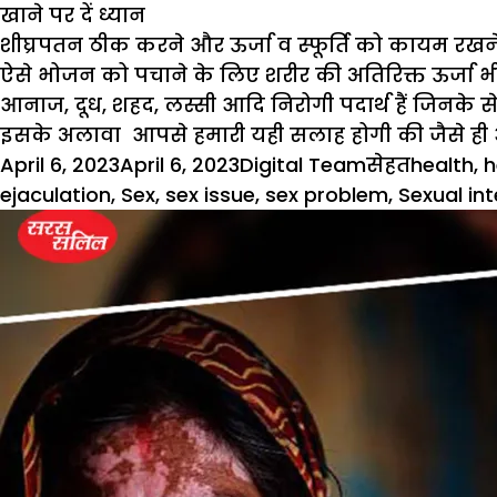
खाने पर दें ध्यान
शीघ्रपतन ठीक करने और ऊर्जा व स्फूर्ति को कायम रखने 
ऐसे भोजन को पचाने के लिए शरीर की अतिरिक्त ऊर्जा भी ख
आनाज, दूध, शहद, लस्सी आदि निरोगी पदार्थ हैं जिनके से
इसके अलावा आपसे हमारी यही सलाह होगी की जैसे ही आ
Posted
Author
Categories
Tags
April 6, 2023
April 6, 2023
Digital Team
सेहत
health
,
h
on
ejaculation
,
Sex
,
sex issue
,
sex problem
,
Sexual in