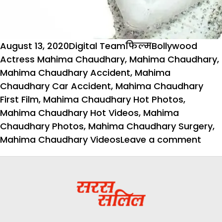
Posted
Author
Categories
Tags
August 13, 2020
Digital Team
फिल्म
Bollywood
on
Actress Mahima Chaudhary
,
Mahima Chaudhary
,
Mahima Chaudhary Accident
,
Mahima
Chaudhary Car Accident
,
Mahima Chaudhary
First Film
,
Mahima Chaudhary Hot Photos
,
Mahima Chaudhary Hot Videos
,
Mahima
Chaudhary Photos
,
Mahima Chaudhary Surgery
,
on
Mahima Chaudhary Videos
Leave a comment
फिल्
‘परदे
से
लोगों
का
दिल