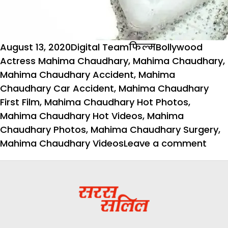
Posted
Author
Categories
Tags
August 13, 2020
Digital Team
फिल्म
Bollywood
on
Actress Mahima Chaudhary
,
Mahima Chaudhary
,
Mahima Chaudhary Accident
,
Mahima
Chaudhary Car Accident
,
Mahima Chaudhary
First Film
,
Mahima Chaudhary Hot Photos
,
Mahima Chaudhary Hot Videos
,
Mahima
Chaudhary Photos
,
Mahima Chaudhary Surgery
,
on
Mahima Chaudhary Videos
Leave a comment
फिल्
‘परदे
से
लोगों
का
दिल