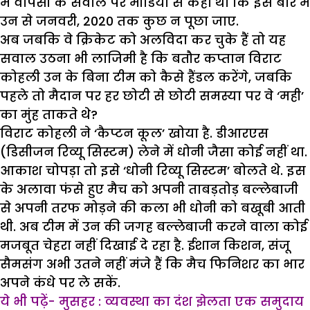
में वापसी के सवाल पर मीडिया से कहा था कि इस बारे में
उन से जनवरी, 2020 तक कुछ न पूछा जाए.
अब जबकि वे क्रिकेट को अलविदा कर चुके हैं तो यह
सवाल उठना भी लाजिमी है कि बतौर कप्तान विराट
कोहली उन के बिना टीम को कैसे हैंडल करेंगे, जबकि
पहले तो मैदान पर हर छोटी से छोटी समस्या पर वे ‘मही’
का मुंह ताकते थे?
विराट कोहली ने ‘कैप्टन कूल’ खोया है. डीआरएस
(डिसीजन रिव्यू सिस्टम) लेने में धोनी जैसा कोई नहीं था.
आकाश चोपड़ा तो इसे ‘धोनी रिव्यू सिस्टम’ बोलते थे. इस
के अलावा फंसे हुए मैच को अपनी ताबड़तोड़ बल्लेबाजी
से अपनी तरफ मोड़ने की कला भी धोनी को बखूबी आती
थी. अब टीम में उन की जगह बल्लेबाजी करने वाला कोई
मजबूत चेहरा नहीं दिखाई दे रहा है. ईशान किशन, संजू
सैमसंग अभी उतने नहीं मंजे हैं कि मैच फिनिशर का भार
अपने कंधे पर ले सकें.
ये भी पढ़ें- मुसहर : व्यवस्था का दंश झेलता एक समुदाय