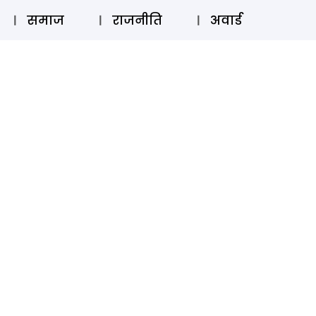
⚲
स्टोरी
लॉग इन
SUBSCRIBE
समाज
राजनीति
अवार्ड