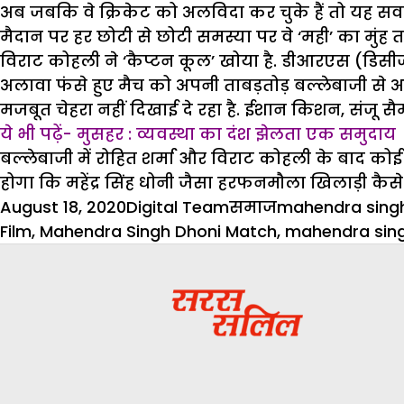
अब जबकि वे क्रिकेट को अलविदा कर चुके हैं तो यह सव
मैदान पर हर छोटी से छोटी समस्या पर वे ‘मही’ का मुंह त
विराट कोहली ने ‘कैप्टन कूल’ खोया है. डीआरएस (डिसीजन 
अलावा फंसे हुए मैच को अपनी ताबड़तोड़ बल्लेबाजी से
मजबूत चेहरा नहीं दिखाई दे रहा है. ईशान किशन, संजू सै
ये भी पढ़ें- मुसहर : व्यवस्था का दंश झेलता एक समुदाय
बल्लेबाजी में रोहित शर्मा और विराट कोहली के बाद को
होगा कि महेंद्र सिंह धोनी जैसा हरफनमौला खिलाड़ी कै
Posted
Author
Categories
Tags
August 18, 2020
Digital Team
समाज
mahendra sing
on
Film
,
Mahendra Singh Dhoni Match
,
mahendra sing