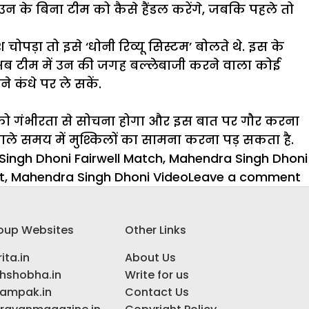
न के बिना टीम को कैसे हैंडल करेंगे, जबकि पहले तो
चोपड़ा तो इसे ‘धोनी रिव्यू सिस्टम’ बोलते थे. इस के
अब टीम में उन की जगह बल्लेबाजी करने वाला कोई
े कंधे पर ले सकें.
ीम को गंभीरता से सोचना होगा और इस बात पर गौर करना
वाले समय में मुश्किलों का सामना करना पड़ सकता है.
ingh Dhoni Fairwell Match
,
Mahendra Singh Dhoni
o
t
,
Mahendra Singh Dhoni Video
Leave a comment
मह
स
oup Websites
Other Links
ध
क
ita.in
About Us
ब
ihshobha.in
Write for us
क
ampak.in
Contact Us
ह