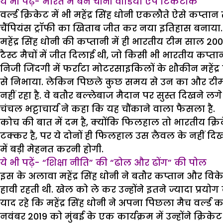
ये भी पढ़ें- भारत में बैन चीनी वीडियो ऐप टिकटौक
वर्ल्ड क्रिकेट में भी महेंद्र सिंह धोनी एकलौते ऐसे कप्त
चैंपियंस ट्रॉफी का खिताब जीत कर नया इतिहास बनाया.
महेंद्र सिंह धोनी की कप्तानी में ही भारतीय टीम साल 200
टैस्ट मैचों में जीत दिलाई थी, जो किसी भी भारतीय कप्तान
निजी जिंदगी में फर्राटा मोटरसाइकिलों के शौकीन महेंद्र
से निभाया. लेकिन पिछले कुछ समय से उन का और टीम 
नहीं रहा है. वे बतौर बल्लेबाज मैदान पर सुस्त दिखने ल
चंचल भट्टाचार्य ने कहा कि यह चौंकाने वाला फैसला है.
कोच की बात में दम है, क्योंकि फिलहाल तो भारतीय क्रिक
टक्कर है, पर ये दोनों ही फिलहाल उस लैवल के नहीं दिखा
में बड़ी मेहनत करनी होगी.
ये भी पढ़ें- “शिक्षा नीति” की “ढोल और ढोंग” की पोल
इस के अलावा महेंद्र सिंह धोनी ने बतौर कप्तान और व
हावी रहती थी. खेल को ले कर उन्होंने इतने ज्यादा प्रय
याद रहे कि महेंद्र सिंह धोनी ने अपना पिछला मैच वर्ल्
नवंबर 2019 को मुंबई के एक कार्यक्रम में उन्होंने क्र