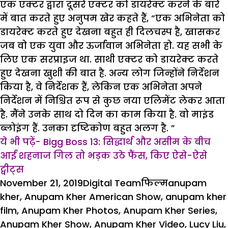
एक एक्टर द्वारा दूसरे एक्टर को डायरेक्ट करने के बारे
में बात करते हुए अनुपम खेर कहते हैं, “एक अभिनेता को
डायरेक्ट करते हुए देखना बहुत ही दिलचस्प है, खासकर
जब वो एक युवा और ऊर्जावान अभिनेता हो. यह सभी के
लिए एक सरप्राइज था. साथी एक्टर को डायरेक्ट करते
हुए देखना खुशी की बात है. अन्य लोग जिन्होंने निर्देशन
किया है, वे निर्देशक हैं, लेकिन एक अभिनेता अपने
निर्देशन में निश्चित रूप से कुछ नया एलिमेंट लेकर आता
है. मैंने उनके साथ दो दिन का काम किया है. वो माइंड
ब्लोइंग हैं. उनका दृष्टिकोण बहुत अलग है. ”
ये भी पढ़ें- Bigg Boss 13: सिद्धार्थ और असीम के बीच
आईं शहनाज गिल तो भड़क उठे फैंस, किए ऐसे-ऐसे
ट्वीट्स
Posted
Author
Categories
Tags
November 21, 2019
Digital Team
फिल्म
anupam
on
kher
,
Anupam Kher American Show
,
anupam kher
film
,
Anupam Kher Photos
,
Anupam Kher Series
,
Anupam Kher Show
,
Anupam Kher Video
,
Lucy Liu
,