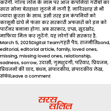
करेगी. गोल्ड लोन के नाम पर आज कंपनियां गरीबों का
सारा सोना
बेतहाशा
लूटने में लगी हैं. नादिरशाह से भी
ज्यादा क्रूरता के साथ. इसी तरह इन कंपनियों को
कानूनी ढांचे में फंसा कर सरकारी अफसरों को इन को
पार्टनर बनाना होगा. अब सरकार, एप्स, सूदखोर,
माफिया
मिल कर लूटेंगे. यह लोगों की सरकार है.
Posted
Author
Categories
Tags
March 5, 2025
Digital Team
गहरी पैठ
,
राजनीति
bond
,
on
editorial
,
editorial article
,
family
,
loved ones
,
missing
,
missing loved ones
,
relationship
,
sadness
,
sorrow
,
उदासी
,
गुमशुदगी
,
परिवार
,
प्रियजन
,
प्रियजनों की याद
,
बंधन
,
संपादकीय
,
संपादकीय लेख
,
on
संबंध
Leave a comment
Editorial
:
गहरी
पैठ
–