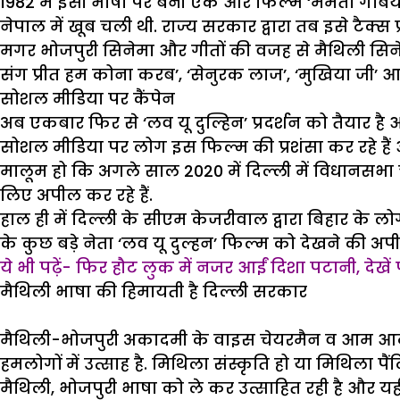
1982 में इसी भाषा पर बनी एक और फिल्म ‘ममता गाबय गी
नेपाल में खूब चली थी. राज्य सरकार द्वारा तब इसे टैक्स 
मगर भोजपुरी सिनेमा और गीतों की वजह से मैथिली सिनेमा 
संग प्रीत हम कोना करब’, ‘सेनुरक लाज’, ‘मुखिया जी’ आद
सोशल मीडिया पर कैंपेन
अब एकबार फिर से ‘लव यू दुल्हिन’ प्रदर्शन को तैयार 
सोशल मीडिया पर लोग इस फिल्म की प्रशंसा कर रहे हैं औ
मालूम हो कि अगले साल 2020 में दिल्ली में विधानसभा चु
लिए अपील कर रहे हैं.
हाल ही में दिल्ली के सीएम केजरीवाल द्वारा बिहार के
के कुछ बड़े नेता ‘लव यू दुल्हन’ फिल्म को देखने की अपील
ये भी पढ़ें- फिर हौट लुक में नजर आईं दिशा पटानी, देखे
मैथिली भाषा की हिमायती है दिल्ली सरकार
मैथिली-भोजपुरी अकादमी के वाइस चेयरमैन व आम आदमी पार्
हमलोगों में उत्साह है. मिथिला संस्कृति हो या मिथिला 
मैथिली, भोजपुरी भाषा को ले कर उत्साहित रही है और यही