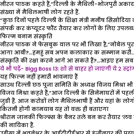
नीरज पाठक कहते हैं,”दिल्ली के मैथिली-भोजपुरी अकादमी
संख्या में मैथिलभाषी लोग रहते हैं.
“कुछ दिनों पहले दिल्ली के शिक्षा मंत्री मनीष सिसोदिय
संपर्क कर कंप्यूटर फौंट तैयार कर लोगों के लिए उपलब्
फिल्म बनाम संस्कृति
नीरज पाठक ने फेसबुक वाल पर भी लिखा है,”नोबेल पुरस्
आगा आबी?…हमहुं सब अपन कलाकार क सम्मान करी…” (नोबे
संस्कृति की रक्षा करने आगे आ सकते हैं?…आइए हम सब 
ये भी पढ़ें- Bigg Boss 13: शो से बाहर हो जाएंगी ये 2 स्ट्रां
यह फिल्म नहीं हमारी भावनाएं हैं
साउथ दिल्ली छठ पूजा समिति के अध्यक्ष विजय मिश्रा भी
विजय मिश्रा कहते हैं,”आज दिल्ली के सिनेमाघरों में पह
जुङी हैं. आज करोङों लोग मैथिलभाषी हैं और यहां के लोगो
कितनी होगी कामयाब यह तो वक्त ही बताएगा
श्रीराम जानकी फिल्म्स के बैनर तले बन कर तैयार ‘लव य
की नायिका हैं.
उड़ीसा में भुवनेश्वर के आईटीटीईआर से इंजीनयर की पढ़ाई