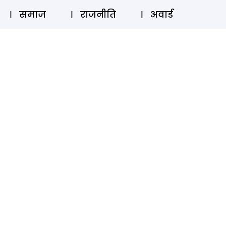
⚲
स्टोरी
लॉग इन
SUBSCRIBE
समाज
राजनीति
अवार्ड