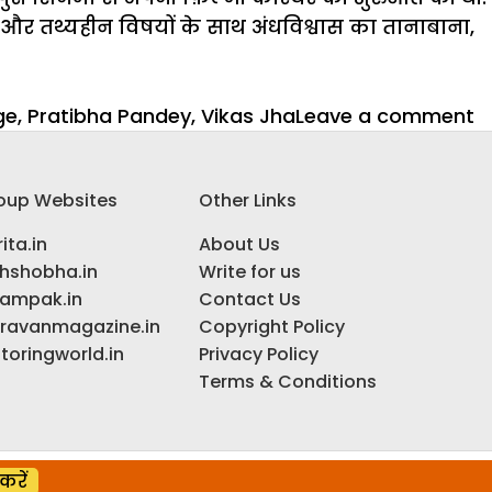
 और तथ्यहीन विषयों के साथ अंधविश्वास का तानाबाना,
o
ge
,
Pratibha Pandey
,
Vikas Jha
Leave a comment
म
भ
oup Websites
Other Links
क
फ
ita.in
About Us
‘
ihshobha.in
Write for us
यू
ampak.in
Contact Us
दु
ravanmagazine.in
Copyright Policy
क
toringworld.in
Privacy Policy
आ
Terms & Conditions
क्
र
है
करें