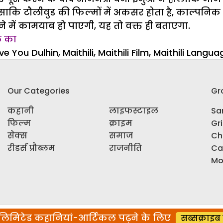
साकि टौलीवुड की फिल्मों में अकसर होता है, काल्पनिक
 में कामयाब हो पाएगी, यह तो वक्त ही बताएगा.
ल का
ve You Dulhin
,
Maithili
,
Maithili Film
,
Maithili Langua
Our Categories
Gr
कहानी
लाइफस्टाइल
Sar
फिल्म
क्राइम
Gr
सेक्स
समाज
Ch
रीडर्स प्रौब्लम
राजनीति
Ca
Mo
िमिटेड कहानियां-आर्टिकल पढ़ने के लिए
सब्सक्राइब 