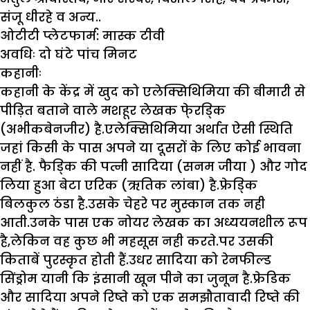
संजू धीरहे व अन्य..
ओटीटी प्लेटफार्म:
मास्क टीवी
अवधिः
दो घंटे पांच मिनट
कहानीः
कहानी के केंद्र में खुद को एलेक्सिथिमिया की बीमारी से
पीड़ित बताने वाले मशहूर लेखक फे्रड्कि
(अभीकबेनजीर) है.एलेक्सिथिमिया अर्थात ऐसी स्थिति
जहां किसी के पास अपने या दूसरों के लिए कोई भावना
नहीं है. फैड्कि की पत्नी सादिया (सनम जीेया ) और गोद
लिया हुआ बेटा एरिक (ऋतिक लांबा) है.फ्रेड्कि
बिलकुल ठंडा है.उसके चेहरे पर मुस्कान तक नही
आती.उनके पास एक नोयर लेखक का अध्ययनशील रूप
है,लेकिन वह कुछ भी महसूस नही करते.पर उसकी
किताबें पुरस्कृत होती हैं.उधर सादिया को रेनफील्ड
सिंड्रोम यानी कि इंसानी खून पीने का जुनून है.फ्रेडिक
और सादिया अपने रिष्ते को एक समझौतावादी रिष्ते की