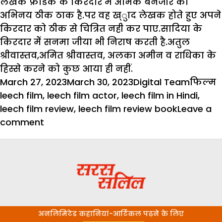
लेखक फ्रेडिक के किरदार में अभिक बेनजीर का
अभिनय ठीक ठाक है.पर वह ख्ुाद लेखक होते हुए अपने
किरदार को ठीक से चित्रित नही कर पाए.सादिया के
किरदार मेें सनमा जीया भी निराष करती है.अतुल
श्रीवास्तव,अमित श्रीवास्तव, अलका अमीन व राधिका के
हिस्से करने को कुछ आया ही नहीं.
Posted
Author
Catego
T
March 27, 2023
March 30, 2023
Digital Team
फिल्म
on
leech film
,
leech film actor
,
leech film in Hindi
,
leech film review
,
leech film review book
Leave a
on
comment
फिल्म
रिव्यू
:
लीच-
घटिया
दिमागी
अनलिमिटेड कहानियां-आर्टिकल पढ़ने के लिए
सोच