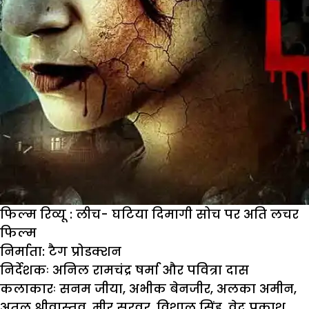
फिल्म रिव्यू : लीच- घटिया दिमागी सोच पर अति लचर
फिल्म
निर्माता:
टैग प्रोडक्शन
निर्देशकः
अनिल रामचंद्र षर्मा और पवित्रा दास
कलाकारः
सनम जीया, अभीक बेनजीर, अलका अमीन,
अतुल श्रीवास्तव, मीर सरवर, विशाल सिंह, वेद प्रकाश,