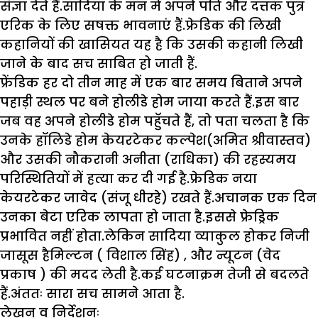
संज्ञा देते हैं.सादिया के मन में अपने पति और दत्तक पुत्र
एरिक के लिए सषक्त भावनाएं हैं.फ्रेडिक की लिखी
कहानियों की खासियत यह है कि उसकी कहानी लिखी
जाने के बाद सच साबित हो जाती हैं.
फ्रेंडिक हर दो तीन माह में एक बार समय बिताने अपने
पहाड़ी स्थल पर बने होलीडे होम जाया करते हैं.इस बार
जब वह अपने होलीडे होम पहुॅचते हैं, तो पता चलता है कि
उनके हॉलिडे होम केयरटेकर कल्पेश(अमित श्रीवास्तव)
और उसकी नौकरानी अनीता (राधिका) की रहस्यमय
परिस्थितियों में हत्या कर दी गई है.फ्रेडिक नया
केयरटेकर जावेद (संजू धीरहे) रखते हैं.अचानक एक दिन
उनका बेटा एरिक लापता हो जाता है.इससे फ्रेड्रिक
प्रभावित नहीं होता.लेकिन सादिया व्याकुल होकर निजी
जासूस हैमिल्टन ( विशाल सिंह) , और न्यूटन (वेद
प्रकाष ) की मदद लेती है.कई घटनाक्रम तेजी से बदलते
हैं.अंततः सारा सच सामने आता है.
लेखन व निर्देशनः