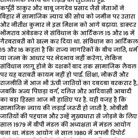
कर्पूरी
ठाकुर
और
बाबू
जगदेव
प्रसाद
जैसे
नेताओं
ने
बिहार
में
सामाजिक
न्याय
की
सोच
को
जमीन
पर
उतारा
और
नीतीश
कुमार
ने
इस
मिशन
को
आगे
बढ़ाया
.
डाक्टर
भीमराव
अंबेडकर
ने
संविधान
के
आर्टिकल
15
और
16
में
गैरबराबरी
को
खत्म
कर
दिया
था
.
संविधान
का
आर्टिकल
15
और
16
कहता
है
कि
राज्य
नागरिकों
के
बीच
जाति
,
धर्म
या
जन्म
के
आधार
पर
भेदभाव
नहीं
करेगा
,
लेकिन
संविधान
लागू
होने
के
दशकों
बाद
तक
सामाजिक
लैवल
पर
यह
बराबरी
कायम
नहीं
हो
पाई
.
शिक्षा
,
नौकरी
और
राजनीति
में
आज
भी
ऊंची
जातियों
का
दबदबा
बरकरार
है
,
जबकि
अन्य
पिछड़ा
वर्ग
,
दलित
और
आदिवासी
आबादी
का
बड़ा
हिस्सा
आज
भी
हाशिए
पर
है
.
यही
वजह
है
कि
सामाजिक
न्याय
की
लड़ाई
जरूरी
हो
जाती
है
.
ओबीसी
जातियों
की
पहचान
और
उन्हें
मुख्यधारा
से
जोड़ने
के
लिए
साल
1979
में
बीपी
मंडल
की
अध्यक्षता
में
मंडल
आयोग
बना
था
.
मंडल
आयोग
ने
साल
1980
में
अपनी
रिपोर्ट