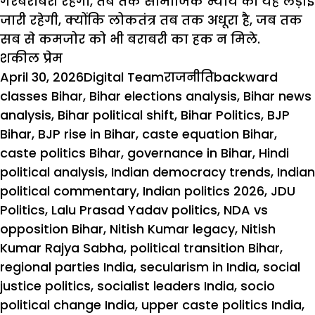
गैरबराबरी
रहेगी
,
तब
तक
सामाजिक
न्याय
की
यह
लड़ाई
जारी
रहेगी
,
क्योंकि
लोकतंत्र
तब
तक
अधूरा
है
,
जब
तक
सब
से
कमजोर
को
भी
बराबरी
का
हक
न
मिले
.
शकील प्रेम
Posted
Author
Categories
Tags
April 30, 2026
Digital Team
राजनीति
backward
on
classes Bihar
,
Bihar elections analysis
,
Bihar news
analysis
,
Bihar political shift
,
Bihar Politics
,
BJP
Bihar
,
BJP rise in Bihar
,
caste equation Bihar
,
caste politics Bihar
,
governance in Bihar
,
Hindi
political analysis
,
Indian democracy trends
,
Indian
political commentary
,
Indian politics 2026
,
JDU
Politics
,
Lalu Prasad Yadav politics
,
NDA vs
opposition Bihar
,
Nitish Kumar legacy
,
Nitish
Kumar Rajya Sabha
,
political transition Bihar
,
regional parties India
,
secularism in India
,
social
justice politics
,
socialist leaders India
,
socio
political change India
,
upper caste politics India
,