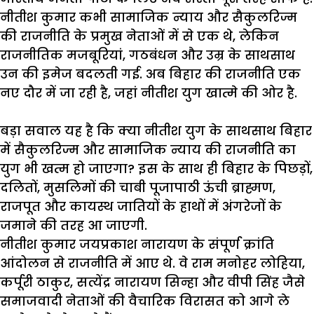
नीतीश
कुमार
कभी
सामाजिक
न्याय
और
सैकुलरिज्म
की
राजनीति
के
प्रमुख
नेताओं
में
से
एक
थे
,
लेकिन
राजनीतिक
मजबूरियां
,
गठबंधन
और
उम्र
के
साथसाथ
उन
की
इमेज
बदलती
गई
.
अब
बिहार
की
राजनीति
एक
नए
दौर
में
जा
रही
है
,
जहां
नीतीश
युग
खात्मे
की
ओर
है
.
बड़ा
सवाल
यह
है
कि
क्या
नीतीश
युग
के
साथसाथ
बिहार
में
सैकुलरिज्म
और
सामाजिक
न्याय
की
राजनीति
का
युग
भी
खत्म
हो
जाएगा
?
इस
के
साथ
ही
बिहार
के
पिछड़ों
,
दलितों
,
मुसलिमों
की
चाबी
पूजापाठी
ऊंची
ब्राह्मण
,
राजपूत
और
कायस्थ
जातियों
के
हाथों
में
अंगरेजों
के
जमाने
की
तरह
आ
जाएगी
.
नीतीश
कुमार
जयप्रकाश
नारायण
के
संपूर्ण
क्रांति
आंदोलन
से
राजनीति
में
आए
थे
.
वे
राम
मनोहर
लोहिया
,
कर्पूरी
ठाकुर
,
सत्येंद्र
नारायण
सिन्हा
और
वीपी
सिंह
जैसे
समाजवादी
नेताओं
की
वैचारिक
विरासत
को
आगे
ले