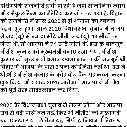
दक्षिणपंथी
राजनीति
हावी
हो
रही
है
जहां
सामाजिक
न्याय
और
सैकुलरिज्म
का
नैरेटिव
कमजोर
पड़
गया
है
.
बिहार
की
राजनीति
में
साल
2020
से
ही
भाजपा
का
दबदबा
बढ़ना
शुरू
हुआ
.
साल
2020
विधानसभा
चुनाव
में
भाजपा
ने
जद
(
यू
)
से
ज्यादा
सीटें
जीतीं
.
जद
(
यू
) 43
सीटों
पर
जीती
थी
,
तो
भाजपा
ने
74
सीटें
जीती
थीं
.
इस
के
बावजूद
नीतीश
कुमार
को
मुख्यमंत्री
बनाए
रखा
गया
.
नीतीश
कुमार
को
मुख्यमंत्री
बनाए
रखना
भाजपा
की
मजबूरी
थी
.
बिहार
में
भाजपा
के
पास
अपना
कोई
नेता
नहीं
था
.
उस
ने
धीरेधीरे
नीतीश
कुमार
के
कोर
वोट
बैंक
पर
कब्जा
करना
शुरू
किया
और
साल
2026
आतेआते
भाजपा
ने
नीतीश
को
पूरी
तरह
साइडलाइन
कर
दिया
.
2025
के
विधानसभा
चुनाव
में
राजग
जीता
और
भाजपा
सब
से
बड़ी
पार्टी
बन
गई
,
फिर
भी
नीतीश
को
मुख्यमंत्री
बनाए
रखा
गया
,
लेकिन
यह
सिर्फ
ट्रांजिशन
पीरियड
था
.