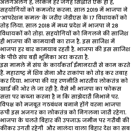
अलगअलग
है
,
लेकिन
हर
जगह
सिद्धांत
एक
ही
है
,
सहयोगियों
को
कमजोर
करना
.
साल
2019
में
भाजपा
ने
‘
आपरेशन
कमल
’
के
जरीए
जेडीएस
के
17
विधायकों
को
तोड़
लिया
.
साल
2018
में
मध्य
प्रदेश
में
भाजपा
ने
28
विधायकों
को
तोड़ा
.
सहयोगियों
को
निगलने
की
साजिश
ही
भाजपा
की
कामयाबी
का
राज
है
.
इस
साजिश
में
भाजपा
हर
बार
कामयाब
रहती
है
.
भाजपा
की
इस
साजिश
के
पीछे
संघ
बड़ी
भूमिका
अदा
करता
है
.
इस
मामले
में
संघ
के
कार्यकर्ता
ईमानदारी
से
काम
करते
हैं
.
महाराष्ट्र
में
शिव
सेना
और
राकांपा
को
तोड़
कर
तबाह
कर
दिया
.
भाजपा
की
यह
रणनीति
भारतीय
लोकतंत्र
को
खाई
की
ओर
ले
जा
रही
है
.
वैसे
भी
भाजपा
का
फोकस
सत्ता
पर
कब्जा
करना
है
न
कि
साझेदारी
निभाने
पर
.
विपक्ष
को
मजबूत
गठबंधन
बनाने
होंगे
वरना
भाजपा
रूपी
इस
अजगर
का
लोकतंत्र
को
निगलना
जारी
रहेगा
.
भाजपा
के
चलते
बिहार
की
उपजाऊ
जमीन
पर
गरीबी
की
कीकर
उगती
रहेगी
और
नालंदा
वाला
बिहार
देश
का
सब