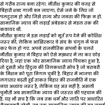
से
गरीब
राज्य
बना
रहेगा
.
नीतीश
कुमार
की
वजह
से
बिहारी
शब्द
गाली
बन
जाएगा
,
ऐसे
जने
के
लिए
जो
पलटूराम
हो
और
जिसे
राज्य
और
जनता
की
फिक्र
न
हो
.
सामाजिक
न्याय
की
लड़ाई
अंबेडकर
से
मंडल
तक
की
कवायद
थी
.
नीतीश
कुमार
ने
इस
लड़ाई
को
मूर्त
रूप
देने
की
कोशिश
जरूर
की
,
लेकिन
आखिरकार
वे
संघ
के
चंगुल
में
फंस
कर
फेल
हो
गए
.
अपने
राजनीतिक
सपनों
के
चलते
नीतीश
कुमार
ने
बिहार
को
ऐसे
मझधार
में
ला
कर
छोड़
दिया
है
,
जहां
एक
ओर
सामाजिक
न्याय
पिचका
हुआ
है
,
तो
दूसरी
ओर
हिंदुत्व
की
तिलकधारी
सोच
है
जो
बराबरी
के
मिशन
को
पूरा
निगल
चुकी
है
.
बिहार
में
भाजपा
की
लगातार
बढ़ती
हुई
ताकत
बिहार
की
राजनीति
में
एक
नया
अध्याय
जरूर
है
,
लेकिन
यह
अंत
नहीं
है
.
असली
चुनौती
अब
सामाजिक
न्याय
की
जरूरत
की
पहचान
की
है
.
यह
भी
सच
है
कि
जब
तक
धर्म
और
जाति
पर
आधारित