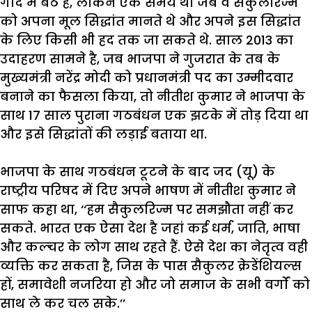
गोद
में
बैठे
हैं
,
लेकिन
एक
समय
था
जब
वे
सैकुलरिज्म
को
अपना
मूल
सिद्धांत
मानते
थे
और
अपने
इस
सिद्धांत
के
लिए
किसी
भी
हद
तक
जा
सकते
थे
.
साल
2013
का
उदाहरण
सामने
है
,
जब
भाजपा
ने
गुजरात
के
तब
के
मुख्यमंत्री
नरेंद्र
मोदी
को
प्रधानमंत्री
पद
का
उम्मीदवार
बनाने
का
फैसला
किया
,
तो
नीतीश
कुमार
ने
भाजपा
के
साथ
17
साल
पुराना
गठबंधन
एक
झटके
में
तोड़
दिया
था
और
इसे
सिद्धांतों
की
लड़ाई
बताया
था
.
भाजपा
के
साथ
गठबंधन
टूटने
के
बाद
जद
(
यू
)
के
राष्ट्रीय
परिषद
में
दिए
अपने
भाषण
में
नीतीश
कुमार
ने
साफ
कहा
था
, ‘‘
हम
सैकुलरिज्म
पर
समझौता
नहीं
कर
सकते
.
भारत
एक
ऐसा
देश
है
जहां
कई
धर्म
,
जाति
,
भाषा
और
कल्चर
के
लोग
साथ
रहते
हैं
.
ऐसे
देश
का
नेतृत्व
वही
व्यक्ति
कर
सकता
है
,
जिस
के
पास
सैकुलर
क्रेडेंशियल्स
हों
,
समावेशी
नजरिया
हो
और
जो
समाज
के
सभी
वर्गों
को
साथ
ले
कर
चल
सके
.’’