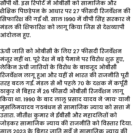
सौंपी
थी
.
इस
रिपोर्ट
में
ओबीसी
को
सामाजिक
और
शैक्षिक
पिछड़ेपन
के
आधार
पर
27
फीसदी
रिजर्वेशन
की
सिफारिश
की
गई
थी
.
साल
1990
में
वीपी
सिंह
सरकार
ने
मंडल
की
शिफारिश
को
लागू
किया
जिस
से
देशव्यापी
आंदोलन
हुए
.
ऊंची
जाति
को
ओबीसी
के
लिए
27
फीसदी
रिजर्वेशन
मंजूर
नहीं
था
.
पूरे
देश
में
बड़े
पैमाने
पर
विरोध
शुरू
हुए
,
लेकिन
ऊंची
जातियों
के
विरोध
के
बावजूद
ओबीसी
रिजर्वेशन
लागू
हुआ
और
यहीं
से
भारत
की
राजनीति
पूरी
तरह
बदल
गई
.
मंडल
से
भी
पहले
70
के
दशक
में
कर्पूरी
ठाकुर
ने
बिहार
में
26
फीसदी
ओबीसी
रिजर्वेशन
लागू
किया
था
. 1990
के
बाद
लालू
प्रसाद
यादव
ने
‘
माय
’
यानी
मुसलिमयादव
गठबंधन
से
सामाजिक
न्याय
को
सत्ता
में
उतारा
.
नीतीश
कुमार
ने
ईबीसी
और
महादलितों
को
जोड़
कर
सामाजिक
न्याय
की
राजनीति
को
विस्तार
दिया
.
साल
2023
के
बिहार
जाति
सर्वे
ने
सामाजिक
न्याय
की