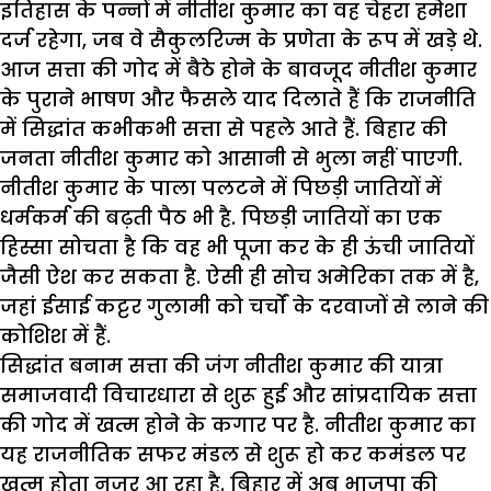
इतिहास
के
पन्नों
में
नीतीश
कुमार
का
वह
चेहरा
हमेशा
दर्ज
रहेगा
,
जब
वे
सैकुलरिज्म
के
प्रणेता
के
रूप
में
खड़े
थे
.
आज
सत्ता
की
गोद
में
बैठे
होने
के
बावजूद
नीतीश
कुमार
के
पुराने
भाषण
और
फैसले
याद
दिलाते
हैं
कि
राजनीति
में
सिद्धांत
कभीकभी
सत्ता
से
पहले
आते
हैं
.
बिहार
की
जनता
नीतीश
कुमार
को
आसानी
से
भुला
नहीं
पाएगी
.
नीतीश
कुमार
के
पाला
पलटने
में
पिछड़ी
जातियों
में
धर्मकर्म
की
बढ़ती
पैठ
भी
है
.
पिछड़ी
जातियों
का
एक
हिस्सा
सोचता
है
कि
वह
भी
पूजा
कर
के
ही
ऊंची
जातियों
जैसी
ऐश
कर
सकता
है
.
ऐसी
ही
सोच
अमेरिका
तक
में
है
,
जहां
ईसाई
कट्टर
गुलामी
को
चर्चों
के
दरवाजों
से
लाने
की
कोशिश
में
हैं
.
सिद्धांत
बनाम
सत्ता
की
जंग
नीतीश
कुमार
की
यात्रा
समाजवादी
विचारधारा
से
शुरू
हुई
और
सांप्रदायिक
सत्ता
की
गोद
में
खत्म
होने
के
कगार
पर
है
.
नीतीश
कुमार
का
यह
राजनीतिक
सफर
मंडल
से
शुरू
हो
कर
कमंडल
पर
खत्म
होता
नजर
आ
रहा
है
.
बिहार
में
अब
भाजपा
की