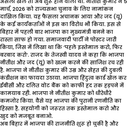
असली
खेल
तो
अब
शुरू
होने
वाला
था
.
नीतीश
कुमार
ने
5
मार्च
, 2026
को
राज्यसभा
चुनाव
के
लिए
नामांकन
दाखिल
किया
.
यह
फैसला
अचानक
आया
और
जद
(
यू
)
के
कई
कार्यकर्ताओं
ने
इस
का
विरोध
भी
किया
.
इस
से
बिहार
में
पहली
बार
भाजपा
का
मुख्यमंत्री
बनने
का
रास्ता
साफ
हो
गया
.
समाजवादी
पार्टी
ने
पोस्टर
जारी
किया
,
जिस
में
लिखा
था
कि
‘
पहले
इस्तेमाल
करो
,
फिर
बरबाद
करो
’.
राजद
के
तेजस्वी
यादव
ने
कहा
कि
भाजपा
नीतीश
और
जद
(
यू
)
को
खत्म
करने
की
साजिश
रच
रही
है
.
भाजपा
ने
नीतीश
कुमार
की
उम्र
और
सेहत
की
दुबली
कंडीशन
का
फायदा
उठाया
.
भाजपा
हिंदुत्व
कार्ड
खेल
कर
ईबीसी
और
दलित
वोट
बैंक
को
काफी
हद
तक
हड़पने
में
कामयाब
रही
.
भाजपा
ने
नीतीश
कुमार
को
धीरेधीरे
कमजोर
किया
.
वैसे
यह
भाजपा
की
पुरानी
रणनीति
का
हिस्सा
है
.
सहयोगी
को
जरूरत
तक
इस्तेमाल
करो
और
खुद
को
मजबूत
बनाओ
.
अब
बिहार
में
भाजपा
की
राजनीति
शुरू
हो
चुकी
है
और