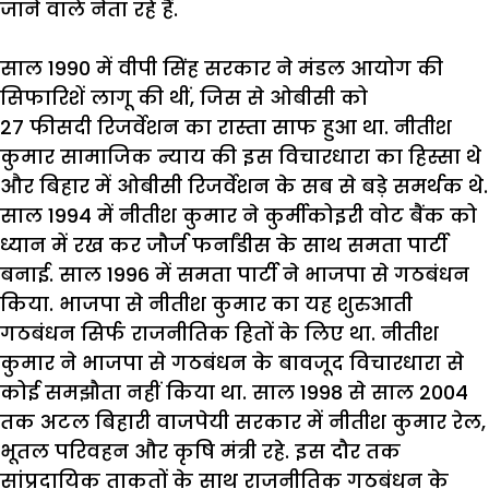
जाने
वाले
नेता
रहे
हैं
.
साल
1990
में
वीपी
सिंह
सरकार
ने
मंडल
आयोग
की
सिफारिशें
लागू
की
थीं
,
जिस
से
ओबीसी
को
27
फीसदी
रिजर्वेशन
का
रास्ता
साफ
हुआ
था
.
नीतीश
कुमार
सामाजिक
न्याय
की
इस
विचारधारा
का
हिस्सा
थे
और
बिहार
में
ओबीसी
रिजर्वेशन
के
सब
से
बड़े
समर्थक
थे
.
साल
1994
में
नीतीश
कुमार
ने
कुर्मीकोइरी
वोट
बैंक
को
ध्यान
में
रख
कर
जौर्ज
फर्नांडीस
के
साथ
समता
पार्टी
बनाई
.
साल
1996
में
समता
पार्टी
ने
भाजपा
से
गठबंधन
किया
.
भाजपा
से
नीतीश
कुमार
का
यह
शुरुआती
गठबंधन
सिर्फ
राजनीतिक
हितों
के
लिए
था
.
नीतीश
कुमार
ने
भाजपा
से
गठबंधन
के
बावजूद
विचारधारा
से
कोई
समझौता
नहीं
किया
था
.
साल
1998
से
साल
2004
तक
अटल
बिहारी
वाजपेयी
सरकार
में
नीतीश
कुमार
रेल
,
भूतल
परिवहन
और
कृषि
मंत्री
रहे
.
इस
दौर
तक
सांप्रदायिक
ताकतों
के
साथ
राजनीतिक
गठबंधन
के