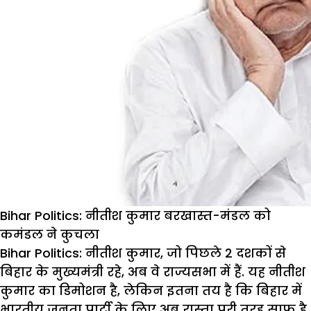
Bihar Politics: नीतीश कुमार बरखास्त-मंडल को
कमंडल ने कुचला
Bihar Politics: नी
तीश
कुमार
,
जो
पिछले
2
दशकों
से
बिहार
के
मुख्यमंत्री
रहे
,
अब
वे
राज्यसभा
में
हैं
.
यह
नीतीश
कुमार
का
डिमोशन
है
,
लेकिन
इतना
तय
है
कि
बिहार
में
भारतीय
जनता
पार्टी
के
लिए
अब
रास्ता
पूरी
तरह
साफ
है
.