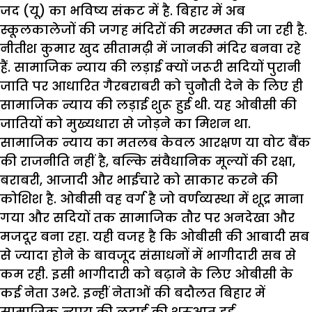
जद
(
यू
)
का
भविष्य
संकट
में
है
.
बिहार
में
अब
स्कूलकालेजों
की
जगह
मंदिरों
की
मरम्मत
की
जा
रही
है
.
नीतीश
कुमार
खुद
सीतामढ़ी
में
जानकी
मंदिर
बनवा
रहे
हैं
.
सामाजिक
न्याय
की
लड़ाई
क्यों
जरूरी
सदियों
पुरानी
जाति
पर
आधारित
गैरबराबरी
को
चुनौती
देने
के
लिए
ही
सामाजिक
न्याय
की
लड़ाई
शुरू
हुई
थी
.
यह
ओबीसी
की
जातियों
को
मुख्यधारा
से
जोड़ने
का
मिशन
था
.
सामाजिक
न्याय
का
मतलब
केवल
आरक्षण
या
वोट
बैंक
की
राजनीति
नहीं
है
,
बल्कि
संवैधानिक
मूल्यों
की
रक्षा
,
बराबरी
,
आजादी
और
भाईचारे
को
साकार
करने
की
कोशिश
है
.
ओबीसी
वह
वर्ग
है
जो
वर्णव्यस्था
में
शूद्र
माना
गया
और
सदियों
तक
सामाजिक
तौर
पर
अनदेखा
और
मजदूर
बना
रहा
.
यही
वजह
है
कि
ओबीसी
की
आबादी
सब
से
ज्यादा
होने
के
बावजूद
संसाधनों
में
भागीदारी
सब
से
कम
रही
.
इसी
भागीदारी
को
बढ़ाने
के
लिए
ओबीसी
के
कई
नेता
उभरे
.
इन्हीं
नेताओं
की
बदौलत
बिहार
में
सामाजिक
न्याय
की
लड़ाई
की
शुरुआत
हुई
.