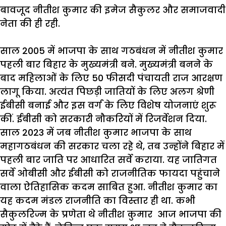
बावजूद
नीतीश
कुमार
की
इमेज
सैकुलर
और
समाजवादी
नेता
की
ही
रही
.
साल
2005
में
भाजपा
के
साथ
गठबंधन
में
नीतीश
कुमार
पहली
बार
बिहार
के
मुख्यमंत्री
बने
.
मुख्यमंत्री
बनने
के
बाद
महिलाओं
के
लिए
50
फीसदी
पंचायती
राज
आरक्षण
लागू
किया
.
अत्यंत
पिछड़ी
जातियों
के
लिए
अलग
श्रेणी
ईबीसी
बनाई
और
इस
वर्ग
के
लिए
विशेष
योजनाएं
शुरू
कीं
.
ईबीसी
को
सरकारी
नौकरियों
में
रिजर्वेशन
दिया
.
साल
2023
में
जब
नीतीश
कुमार
भाजपा
के
साथ
महागठबंधन
की
सरकार
चला
रहे
थे
,
तब
उन्होंने
बिहार
में
पहली
बार
जाति
पर
आधारित
सर्वे
कराया
.
यह
जातिगत
सर्वे
ओबीसी
और
ईबीसी
को
राजनीतिक
फायदा
पहुंचाने
वाला
ऐतिहासिक
कदम
साबित
हुआ
.
नीतीश
कुमार
का
यह
कदम
मंडल
राजनीति
का
विस्तार
ही
था
.
कभी
सैकुलरिज्म
के
प्रणेता
थे
नीतीश
कुमार
आज
भाजपा
की