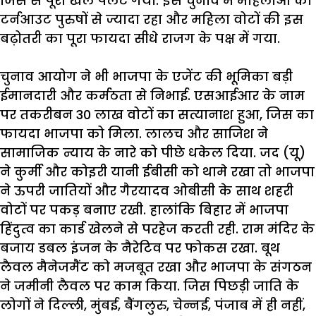
जिस
से
पूरा
खेल
पलट
गया
.
इस
चुनाव
में
महिलाओं
का
टर्नआउट
पुरुषों
से
ज्यादा
रहा
और
महिला
वोटों
की
इस
बढ़ोतरी
का
पूरा
फायदा
सीधे
राजग
के
पक्ष
में
गया
.
चुनाव
आयोग
ने
भी
भाजपा
के
एजेंट
की
भूमिका
बड़ी
ईमानदारी
और
कर्मठता
से
निभाई
.
एसआईआर
के
नाम
पर
तकरीबन
30
लाख
वोटों
का
सत्यानाश
हुआ
,
जिस
का
फायदा
भाजपा
को
मिला
.
लालच
और
साजिश
ने
सामाजिक
न्याय
के
नारे
को
पीछे
धकेल
दिया
.
जद
(
यू
)
ने
कुर्मी
और
कोइरी
यानी
ईबीसी
को
थामे
रखा
तो
भाजपा
ने
ऊपरी
जातियों
और
गैरयादव
ओबीसी
के
साथ
शहरी
वोटों
पर
पकड़
बनाए
रखी
.
हालांकि
बिहार
में
भाजपा
हिंदुत्व
का
कार्ड
खेलने
से
परहेज
करती
रही
.
राम
मंदिर
के
बजाय
डबल
इंजन
के
नैरेटिव
पर
फोकस
रखा
.
बूथ
लैवल
मैनेजमैंट
को
मजबूत
रखा
और
भाजपा
के
संगठन
ने
जमीनी
लैवल
पर
काम
किया
.
जिस
पिछड़ी
जाति
के
लोगों
ने
दिल्ली
,
मुंबई
,
बैंगलुरु
,
चेन्नई
,
पंजाब
में
ही
नहीं
,