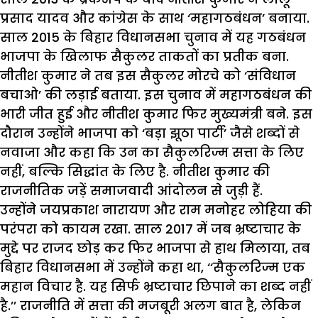
प्रसाद
यादव
और
कांग्रेस
के
साथ
‘
महागठबंधन
’
बनाया
.
साल
2015
के
बिहार
विधानसभा
चुनाव
में
यह
गठबंधन
भाजपा
के
खिलाफ
सैकुलर
ताकतों
का
प्रतीक
बना
.
नीतीश
कुमार
ने
तब
इस
सैकुलर
मोरचे
को
‘
संविधान
बचाओ
’
की
लड़ाई
बताया
.
इस
चुनाव
में
महागठबंधन
की
भारी
जीत
हुई
और
नीतीश
कुमार
फिर
मुख्यमंत्री
बने
.
इस
दौरान
उन्होंने
भाजपा
को
‘
बड़ा
झूठा
पार्टी
’
जैसे
शब्दों
से
नवाजा
और
कहा
कि
उन
का
सैकुलरिज्म
सत्ता
के
लिए
नहीं
,
बल्कि
सिद्धांत
के
लिए
है
.
नीतीश
कुमार
की
राजनीतिक
जड़ें
समाजवादी
आंदोलन
से
जुड़ी
हैं
.
उन्होंने
जयप्रकाश
नारायण
और
राम
मनोहर
लोहिया
की
परंपरा
को
कायम
रखा
.
साल
2017
में
जब
भ्रष्टाचार
के
मुद्दे
पर
राजद
छोड़
कर
फिर
भाजपा
से
हाथ
मिलाया
,
तब
बिहार
विधानसभा
में
उन्होंने
कहा
था
, ‘‘
सैकुलरिज्म
एक
महान
विचार
है
.
यह
सिर्फ
भ्रष्टाचार
छिपाने
का
शब्द
नहीं
है
.’’
राजनीति
में
सत्ता
की
मजबूरी
अलग
बात
है
,
लेकिन