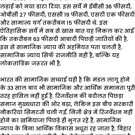
लड़ाई
को
नया
डाटा
दिया
.
इस
सर्वे
मे
ईबीसी
36
फीसदी
,
ओबीसी
27
फीसदी
,
एससी
19
फीसदी
,
एसटी
एक
फीसदी
और
सामान्य
वर्ग
तकरीबन
15
फीसदी
थे
.
इस
ऐतिहासिक
सर्वे
में
सब
से
खास
बात
यह
निकल
कर
आई
कि
तकरीबन
63
फीसदी
आबादी
पिछड़ी
जातियों
की
है
.
इस
से
सामाजिक
न्याय
की
अहमियत
पता
चलती
है
.
सामाजिक
न्याय
सिर्फ
राजनीति
नहीं
है
,
बल्कि
यह
लोकतांत्रिक
जरूरत
भी
है
.
भारत
की
सामाजिक
सच्चाई
यही
है
कि
मंडल
लागू
होने
के
33
साल
बाद
भी
सामाजिक
और
आर्थिक
समानता
पूरी
तरह
हासिल
नहीं
हुई
है
.
रिजर्वेशन
की
बदौलत
पिछड़ा
समाज
मुख्यधारा
की
ओर
बढ़ा
,
लेकिन
इस
बीच
सरकारी
नौकरियां
सिमटती
चली
गईं
.
निजी
क्षेत्र
में
रिजर्वेशन
नहीं
होने
का
खमियाजा
पिछड़े
ही
भुगत
रहे
हैं
.
सामाजिक
न्याय
के
बिना
आर्थिक
विकास
अधूरा
रह
जाता
है
.
बिहार