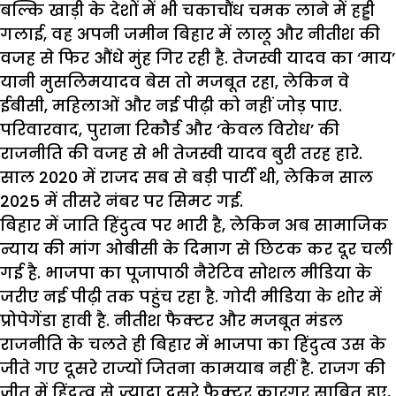
बल्कि
खाड़ी
के
देशों
में
भी
चकाचौंध
चमक
लाने
में
हड्डी
गलाई
,
वह
अपनी
जमीन
बिहार
में
लालू
और
नीतीश
की
वजह
से
फिर
औंधे
मुंह
गिर
रही
है
.
तेजस्वी
यादव
का
‘
माय
’
यानी
मुसलिमयादव
बेस
तो
मजबूत
रहा
,
लेकिन
वे
ईबीसी
,
महिलाओं
और
नई
पीढ़ी
को
नहीं
जोड़
पाए
.
परिवारवाद
,
पुराना
रिकौर्ड
और
‘
केवल
विरोध
’
की
राजनीति
की
वजह
से
भी
तेजस्वी
यादव
बुरी
तरह
हारे
.
साल
2020
में
राजद
सब
से
बड़ी
पार्टी
थी
,
लेकिन
साल
2025
में
तीसरे
नंबर
पर
सिमट
गई
.
बिहार
में
जाति
हिंदुत्व
पर
भारी
है
,
लेकिन
अब
सामाजिक
न्याय
की
मांग
ओबीसी
के
दिमाग
से
छिटक
कर
दूर
चली
गई
है
.
भाजपा
का
पूजापाठी
नैरेटिव
सोशल
मीडिया
के
जरीए
नई
पीढ़ी
तक
पहुंच
रहा
है
.
गोदी
मीडिया
के
शोर
में
प्रोपेगेंडा
हावी
है
.
नीतीश
फैक्टर
और
मजबूत
मंडल
राजनीति
के
चलते
ही
बिहार
में
भाजपा
का
हिंदुत्व
उस
के
जीते
गए
दूसरे
राज्यों
जितना
कामयाब
नहीं
है
.
राजग
की
जीत
में
हिंदुत्व
से
ज्यादा
दूसरे
फैक्टर
कारगर
साबित
हुए
,