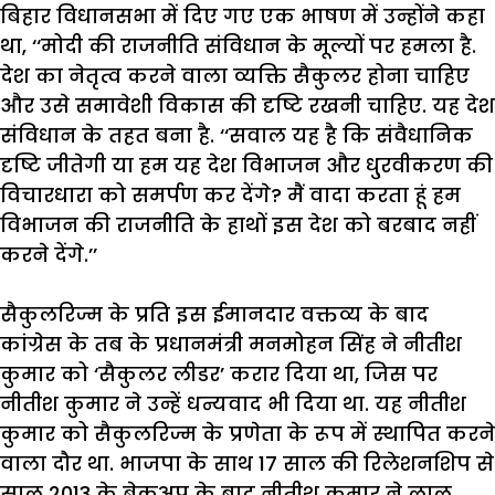
बिहार
विधानसभा
में
दिए
गए
एक
भाषण
में
उन्होंने
कहा
था
, ‘‘
मोदी
की
राजनीति
संविधान
के
मूल्यों
पर
हमला
है
.
देश
का
नेतृत्व
करने
वाला
व्यक्ति
सैकुलर
होना
चाहिए
और
उसे
समावेशी
विकास
की
दृष्टि
रखनी
चाहिए
.
यह
देश
संविधान
के
तहत
बना
है
.
‘‘
सवाल
यह
है
कि
संवैधानिक
दृष्टि
जीतेगी
या
हम
यह
देश
विभाजन
और
धु्रवीकरण
की
विचारधारा
को
समर्पण
कर
देंगे
?
मैं
वादा
करता
हूं
हम
विभाजन
की
राजनीति
के
हाथों
इस
देश
को
बरबाद
नहीं
करने
देंगे
.’’
सैकुलरिज्म
के
प्रति
इस
ईमानदार
वक्तव्य
के
बाद
कांग्रेस
के
तब
के
प्रधानमंत्री
मनमोहन
सिंह
ने
नीतीश
कुमार
को
‘
सैकुलर
लीडर
’
करार
दिया
था
,
जिस
पर
नीतीश
कुमार
ने
उन्हें
धन्यवाद
भी
दिया
था
.
यह
नीतीश
कुमार
को
सैकुलरिज्म
के
प्रणेता
के
रूप
में
स्थापित
करने
वाला
दौर
था
.
भाजपा
के
साथ
17
साल
की
रिलेशनशिप
से
साल
2013
के
ब्रेकअप
के
बाद
नीतीश
कुमार
ने
लालू