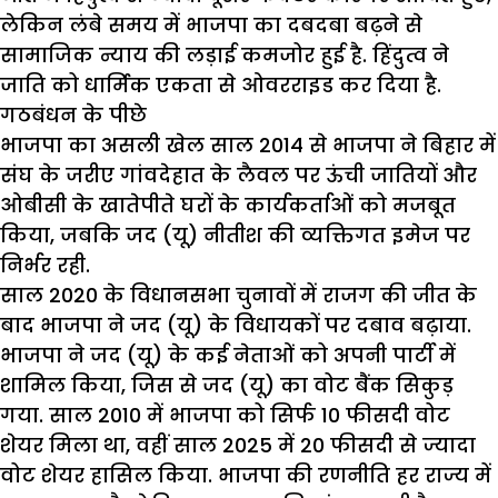
लेकिन
लंबे
समय
में
भाजपा
का
दबदबा
बढ़ने
से
सामाजिक
न्याय
की
लड़ाई
कमजोर
हुई
है
.
हिंदुत्व
ने
जाति
को
धार्मिक
एकता
से
ओवरराइड
कर
दिया
है
.
गठबंधन
के
पीछे
भाजपा
का
असली
खेल
साल
2014
से
भाजपा
ने
बिहार
में
संघ
के
जरीए
गांवदेहात
के
लैवल
पर
ऊंची
जातियों
और
ओबीसी
के
खातेपीते
घरों
के
कार्यकर्ताओं
को
मजबूत
किया
,
जबकि
जद
(
यू
)
नीतीश
की
व्यक्तिगत
इमेज
पर
निर्भर
रही
.
साल
2020
के
विधानसभा
चुनावों
में
राजग
की
जीत
के
बाद
भाजपा
ने
जद
(
यू
)
के
विधायकों
पर
दबाव
बढ़ाया
.
भाजपा
ने
जद
(
यू
)
के
कई
नेताओं
को
अपनी
पार्टी
में
शामिल
किया
,
जिस
से
जद
(
यू
)
का
वोट
बैंक
सिकुड़
गया
.
साल
2010
में
भाजपा
को
सिर्फ
10
फीसदी
वोट
शेयर
मिला
था
,
वहीं
साल
2025
में
20
फीसदी
से
ज्यादा
वोट
शेयर
हासिल
किया
.
भाजपा
की
रणनीति
हर
राज्य
में