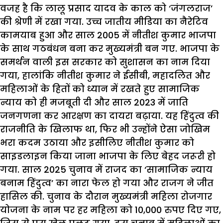
वजह
है
कि
लालू
प्रसाद
यादव
के
काल
को
‘
जंगलराज
’
की
श्रेणी
में
रखा
गया
.
उच्च
जातीय
मीडिया
का
नैरेटिव
कामयाब
हुआ
और
साल
2005
में
नीतीश
कुमार
भाजपा
के
साथ
गठबंधन
बना
कर
मुख्यमंत्री
बन
गए
.
भाजपा
के
समर्थन
वाली
इस
सरकार
को
सुशासन
का
नाम
दिया
गया
,
हालांकि
नीतीश
कुमार
ने
ईसीबी
,
महादलित
और
महिलाओं
के
हितों
को
ध्यान
में
रखते
हुए
सामाजिक
न्याय
को
ही
मजबूती
दी
और
साल
2023
में
जाति
जनगणना
कर
आरक्षण
का
दायरा
बढ़ाया
.
यह
हिंदुत्व
की
राजनीति
के
खिलाफ
था
,
फिर
भी
उन्होंने
ऐसा
जोखिम
भरा
कदम
उठाया
और
इसीलिए
नीतीश
कुमार
को
साइडलाइन
किया
जाना
भाजपा
के
लिए
बेहद
जरूरी
हो
गया
.
साल
2025
चुनाव
में
राजद
का
‘
सामाजिक
न्याय
बनाम
हिंदुत्व
’
का
नारा
फेल
हो
गया
और
राजग
ने
जीत
हासिल
की
.
चुनाव
के
दौरान
मुख्यमंत्री
महिला
रोजगार
योजना
के
नाम
पर
हर
महिला
को
10,000
रुपए
दिए
गए
,