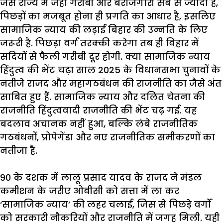
जैसे
राज्य
में
जहां
गरीबी
और
बेरोजगारी
सब
से
ज्यादा
है
,
पिछड़ों
का
मजबूत
होना
ही
प्रगति
का
आधार
है
,
इसलिए
सामाजिक
न्याय
की
लड़ाई
बिहार
की
उन्नति
के
लिए
जरूरी
है
.
पिछड़ा
वर्ग
तरक्की
करेगा
तब
ही
बिहार
में
सदियों
से
फैली
गरीबी
दूर
होगी
.
क्या
सामाजिक
न्याय
हिंदुत्व
की
भेंट
चढ़ा
साल
2025
के
विधानसभा
चुनावों
के
नतीजे
राजद
और
महागठबंधन
की
राजनीति
का
जैसे
अंत
साबित
हुए
हैं
.
सामाजिक
न्याय
और
दलित
चेतना
की
राजनीति
हिंदुत्ववादी
राजनीति
की
भेंट
चढ़
गई
.
यह
बदलाव
अचानक
नहीं
हुआ
,
बल्कि
लंबे
राजनीतिक
गठबंधनों
,
प्रोपेगेंडा
और
नए
राजनीतिक
समीकरणों
का
नतीजा
है
.
90
के
दशक
में
लालू
प्रसाद
यादव
के
राजद
ने
मंडल
कमीशन
के
जरीए
ओबीसी
को
सत्ता
में
ला
कर
‘
सामाजिक
न्याय
’
की
लहर
चलाई
,
जिस
से
पिछड़े
वर्गों
को
सरकारी
नौकरियों
और
राजनीति
में
जगह
मिली
.
यही