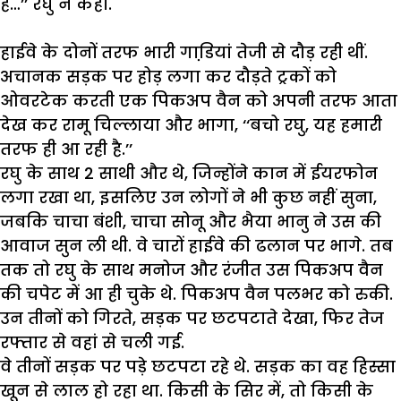
हैं
…’’
रघु
ने
कहा
.
हाईवे
के
दोनों
तरफ
भारी
गाडि़यां
तेजी
से
दौड़
रही
थीं
.
अचानक
सड़क
पर
होड़
लगा
कर
दौड़ते
ट्रकों
को
ओवरटेक
करती
एक
पिकअप
वैन
को
अपनी
तरफ
आता
देख
कर
रामू
चिल्लाया
और
भागा
, ‘‘
बचो
रघु
,
यह
हमारी
तरफ
ही
आ
रही
है
.’’
रघु
के
साथ
2
साथी
और
थे
,
जिन्होंने
कान
में
ईयरफोन
लगा
रखा
था
,
इसलिए
उन
लोगों
ने
भी
कुछ
नहीं
सुना
,
जबकि
चाचा
बंशी
,
चाचा
सोनू
और
भैया
भानु
ने
उस
की
आवाज
सुन
ली
थी
.
वे
चारों
हाईवे
की
ढलान
पर
भागे
.
तब
तक
तो
रघु
के
साथ
मनोज
और
रंजीत
उस
पिकअप
वैन
की
चपेट
में
आ
ही
चुके
थे
.
पिकअप
वैन
पलभर
को
रुकी
.
उन
तीनों
को
गिरते
,
सड़क
पर
छटपटाते
देखा
,
फिर
तेज
रफ्तार
से
वहां
से
चली
गई
.
वे
तीनों
सड़क
पर
पड़े
छटपटा
रहे
थे
.
सड़क
का
वह
हिस्सा
खून
से
लाल
हो
रहा
था
.
किसी
के
सिर
में
,
तो
किसी
के