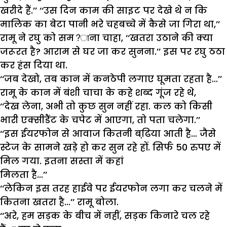
खरीदे
हैं
.’’
‘‘
उस
दिन
काम
की
साइट
पर
देखे
थे
न
कि
मालिक
का
बेटा
पानी
भरे
चहबच्चे
में
कैसे
जा
गिरा
था
,’’
रामू
ने
रघु
को
सम
?
ाना
चाहा
, ‘‘
खतरा
उठाने
की
क्या
जरूरत
है
?
आराम
से
घर
जा
कर
सुनना
.’’
इस
पर
रघु
ठठा
कर
हंस
दिया
था
.
‘‘
जब
देखो
,
तब
कान
में
कनठेपी
लगाए
घूमता
रहता
है
…’’
रामू
के
कान
में
बंशी
चाचा
के
कहे
शब्द
गूंज
रहे
थे
,
‘‘
देख
लेना
,
अभी
तो
कुछ
सुन
नहीं
रहा
.
कल
को
किसी
भारी
एक्सीडैंट
के
चपेट
में
आएगा
,
तो
पता
चलेगा
.’’
‘‘
इस
ईयरफोन
से
आवाज
कितनी
बढि़या
आती
है
…
जैसे
स्टेज
के
सामने
खड़े
हो
कर
सुन
रहे
हों
.
सिर्फ
50
रुपए
में
मिल
गया
.
इतना
सस्ता
में
कहां
मिलता
है
…’’
‘‘
लेकिन
इस
तरह
हाईवे
पर
ईयरफोन
लगा
कर
चलने
में
कितना
खतरा
है
…’’
रामू
बोला
.
‘‘
अरे
,
हम
सड़क
के
बीच
में
नहीं
,
सड़क
किनारे
चल
रहे