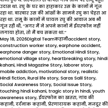
उदास
था
.
रघु
के
घर
का
हाहाकार
उस
के
कानों
में
गूंज
रहा
था
.
बारबार
उस
की
आंखों
के
सामने
रघु
का
चेहरा
आ
रहा
था
.
रामू
के
कानों
में
घायल
रघु
की
आवाज
अब
भी
गूंज
रही
थी
, ‘‘
अगर
मैं
ने
अपने
कानों
में
ईयरफोन
नहीं
लगाया
होता
,
तो
मैं
बच
सकता
था
.’’
Posted
Author
Categories
Tags
May 18, 2026
Digital Team
कहानी
accident story
,
on
construction worker story
,
earphone accident
,
earphone danger story
,
Emotional Hindi Story
,
emotional village story
,
heartbreaking story
,
hindi
kahani
,
Hindi Magazine Story
,
laborer story
,
mobile addiction
,
motivational story
,
realistic
Hindi fiction
,
Rural life story
,
Saras Salil Story
,
Social Awareness Story
,
Social Issue Story
,
touching hindi kahani
,
tragic story in hindi
,
youth
awareness story
,
ईयरफोन का खतरा
,
गांव की
कहानी
,
दर्दनाक कहानी
,
प्रेरणादायक कहानी
,
मजदूर की