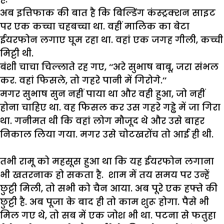
अब
इत्तिफाक
की
बात
है
कि
बिल्डिंग
कंस्ट्रक्शन
साइट
पर
एक
कच्चा
चहबच्चा
था
.
वहीं
मालिक
का
बेटा
ईयरफोन
लगाए
घूम
रहा
था
.
वहां
एक
जगह
गीली
,
कच्ची
मिट्टी
थी
.
बंशी
चाचा
चिल्लाते
रह
गए
, ‘‘
अरे
सुभाष
बाबू
,
जरा
संभल
कर
.
वहां
फिसले
,
तो
गहरे
पानी
में
गिरोगे
.’’
मगर
सुभाष
सुन
नहीं
पाया
था
और
वही
हुआ
,
जो
नहीं
होना
चाहिए
था
.
वह
फिसल
कर
उस
गहरे
गड्ढे
में
जा
गिरा
था
.
गनीमत
थी
कि
वहां
लोग
मौजूद
थे
और
उसे
बाहर
निकाल
लिया
गया
.
मगर
उसे
चोटखरोंच
तो
आई
ही
थी
.
तभी
रामू
को
महसूस
हुआ
था
कि
यह
ईयरफोन
लगाना
भी
खतरनाक
हो
सकता
है
.
शाम
में
तय
समय
पर
उन्हें
छुट्टी
मिली
,
तो
सभी
को
चैन
आया
.
अब
पूरे
एक
हफ्ते
की
छुट्टी
है
.
अब
पूजा
के
बाद
ही
तो
काम
शुरू
होगा
.
पैसे
भी
मिल
गए
थे
,
तो
सब
में
एक
जोश
भी
था
.
पटना
से
फतुहा