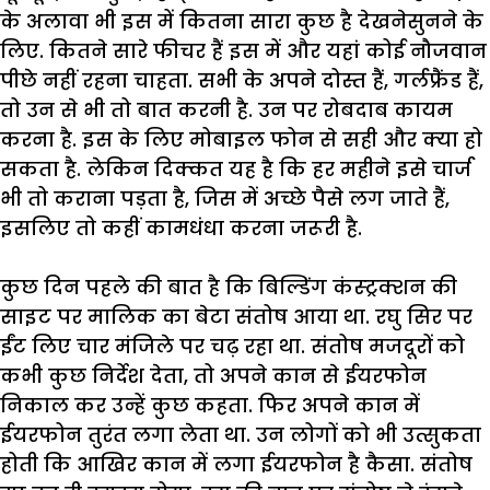
के
अलावा
भी
इस
में
कितना
सारा
कुछ
है
देखनेसुनने
के
लिए
.
कितने
सारे
फीचर
हैं
इस
में
और
यहां
कोई
नौजवान
पीछे
नहीं
रहना
चाहता
.
सभी
के
अपने
दोस्त
हैं
,
गर्लफ्रैंड
हैं
,
तो
उन
से
भी
तो
बात
करनी
है
.
उन
पर
रोबदाब
कायम
करना
है
.
इस
के
लिए
मोबाइल
फोन
से
सही
और
क्या
हो
सकता
है
.
लेकिन
दिक्कत
यह
है
कि
हर
महीने
इसे
चार्ज
भी
तो
कराना
पड़ता
है
,
जिस
में
अच्छे
पैसे
लग
जाते
हैं
,
इसलिए
तो
कहीं
कामधंधा
करना
जरूरी
है
.
कुछ
दिन
पहले
की
बात
है
कि
बिल्डिंग
कंस्ट्रक्शन
की
साइट
पर
मालिक
का
बेटा
संतोष
आया
था
.
रघु
सिर
पर
ईंट
लिए
चार
मंजिले
पर
चढ़
रहा
था
.
संतोष
मजदूरों
को
कभी
कुछ
निर्देश
देता
,
तो
अपने
कान
से
ईयरफोन
निकाल
कर
उन्हें
कुछ
कहता
.
फिर
अपने
कान
में
ईयरफोन
तुरंत
लगा
लेता
था
.
उन
लोगों
को
भी
उत्सुकता
होती
कि
आखिर
कान
में
लगा
ईयरफोन
है
कैसा
.
संतोष