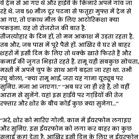
वे
ट्रेन
से
आ
गए
थे
और
हाईवे
के
किनारे
अपने
गांव
जा
रहे
थे
.
जब
50
मील
दूर
पटना
से
फतुहा
मुफ्त
में
ट्रेन
से
आ
गए
,
तो
एकाध
मील
के
लिए
आटोरिकशा
क्या
पकड़ना
.
यह
तो
रोजरोज
की
बात
है
.
तीजत्योहार
के
दिन
हों
,
तो
मन
आकाश
में
उड़ता
रहता
है
.
तब
और
,
जब
पास
में
पूरे
पैसे
हों
.
आखिर
वे
घर
से
बाहर
शहरों
में
इसी
दिन
के
लिए
तो
धक्के
खाते
फिरते
हैं
और
कमाई
की
जुगत
भिड़ाते
रहते
हैं
.
रामू
यही
सबकुछ
सोचता
,
मस्ती
में
अपने
ग्रुप
के
साथ
आगे
बढ़ता
जा
रहा
था
.
तभी
रघु
बोला
, ‘‘
क्या
रामू
भाई
,
जरा
यह
गाना
यूट्यूब
पर
सुनिए
.
मजा
आ
जाएगा
.’’
‘‘
अब
घर
जा
ही
रहे
हैं
,
तो
वहीं
आराम
से
सुनेंगे
.
यहां
इस
हाईवे
पर
गाडि़यों
की
तेज
रफ्तार
और
शोर
के
बीच
कोई
कुछ
क्या
सुनेगा
…’’
‘‘
अरे
,
शोर
को
मारिए
गोली
.
कान
में
ईयरफोन
लगाइए
और
सुनिए
.
इस
ईयरफोन
को
लगा
कर
बाहर
का
कुछ
सुनाई
कहां
देता
है
.
आखिर
इसी
दिन
के
लिए
न
ईयरफोन