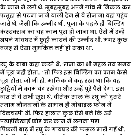
के
काम
में
लगे
थे
.
सुबहसुबह
अपने
गांव
से
निकल
कर
फतुहा
से
पटना
जाने
वाली
ट्रेन
से
वे
रोजाना
वहां
पहुंच
जाते
थे
.
जैसी
कि
उम्मीद
थी
,
पूजा
के
पहले
ही
बिल्डिंग
कंस्ट्रक्शन
का
यह
काम
पूरा
हो
जाना
था
.
ऐसे
में
उन्हें
अपने
गांवघर
में
छुट्टी
काटने
की
उम्मीद
थी
.
मगर
कुछ
वजह
से
ऐसा
मुमकिन
नहीं
हो
सका
था
.
रघु
के
बाबा
कहा
करते
थे
, ‘
राजा
का
भी
महल
तय
समय
में
पूरा
नहीं
होता
…’
तो
फिर
इस
बिल्डिंग
का
काम
कैसे
पूरा
होता
.
जो
भी
हो
,
मालिक
ने
कह
रखा
था
कि
वह
छुट्टियों
में
काम
बंद
रखेगा
और
उन्हें
पूरे
पैसे
देगा
.
इस
बात
से
वे
सभी
खुश
थे
.
बीसेक
साल
के
रघु
को
दूसरे
तमाम
नौजवानों
के
समान
ही
मोबाइल
फोन
में
दिलचस्पी
थी
.
फिर
हालात
कुछ
ऐसे
बने
कि
उसे
पढ़ाईलिखाई
छोड़
कर
काम
में
लगना
पड़ा
.
पिछली
बाढ़
में
रघु
के
गांवघर
की
फसल
मारी
गई
थी
.