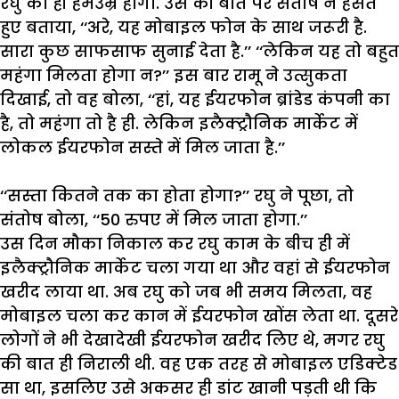
रघु
का
ही
हमउम्र
होगा
.
उस
की
बात
पर
संतोष
ने
हंसते
हुए
बताया
, ‘‘
अरे
,
यह
मोबाइल
फोन
के
साथ
जरूरी
है
.
सारा
कुछ
साफसाफ
सुनाई
देता
है
.’’
‘‘
लेकिन
यह
तो
बहुत
महंगा
मिलता
होगा
न
?’’
इस
बार
रामू
ने
उत्सुकता
दिखाई
,
तो
वह
बोला
, ‘‘
हां
,
यह
ईयरफोन
ब्रांडेड
कंपनी
का
है
,
तो
महंगा
तो
है
ही
.
लेकिन
इलैक्ट्रौनिक
मार्केट
में
लोकल
ईयरफोन
सस्ते
में
मिल
जाता
है
.’’
‘‘
सस्ता
कितने
तक
का
होता
होगा
?’’
रघु
ने
पूछा
,
तो
संतोष
बोला
, ‘‘50
रुपए
में
मिल
जाता
होगा
.’’
उस
दिन
मौका
निकाल
कर
रघु
काम
के
बीच
ही
में
इलैक्ट्रौनिक
मार्केट
चला
गया
था
और
वहां
से
ईयरफोन
खरीद
लाया
था
.
अब
रघु
को
जब
भी
समय
मिलता
,
वह
मोबाइल
चला
कर
कान
में
ईयरफोन
खोंस
लेता
था
.
दूसरे
लोगों
ने
भी
देखादेखी
ईयरफोन
खरीद
लिए
थे
,
मगर
रघु
की
बात
ही
निराली
थी
.
वह
एक
तरह
से
मोबाइल
एडिक्टेड
सा
था
,
इसलिए
उसे
अकसर
ही
डांट
खानी
पड़ती
थी
कि