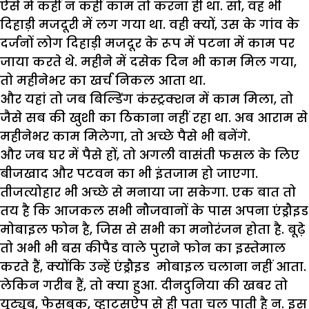
ऐसे
में
कहीं
न
कहीं
काम
तो
करना
ही
था
.
सो
,
वह
भी
दिहाड़ी
मजदूरी
में
लग
गया
था
.
वही
क्यों
,
उस
के
गांव
के
दर्जनों
लोग
दिहाड़ी
मजदूर
के
रूप
में
पटना
में
काम
पर
जाया
करते
थे
.
महीने
में
दसेक
दिन
भी
काम
मिल
गया
,
तो
महीनेभर
का
खर्च
निकल
आता
था
.
और
यहां
तो
जब
बिल्डिंग
कंस्ट्रक्शन
में
काम
मिला
,
तो
जैसे
सब
की
खुशी
का
ठिकाना
नहीं
रहा
था
.
अब
आराम
से
महीनेभर
काम
मिलेगा
,
तो
अच्छे
पैसे
भी
बनेंगे
.
और
जब
घर
में
पैसे
हों
,
तो
अगली
वासंती
फसल
के
लिए
बीजखाद
और
पटवन
का
भी
इंतजाम
हो
जाएगा
.
तीजत्योहार
भी
अच्छे
से
मनाया
जा
सकेगा
.
एक
बात
तो
तय
है
कि
आजकल
सभी
नौजवानों
के
पास
अपना
एंड्रौइड
मोबाइल
फोन
है
,
जिस
से
सभी
का
मनोरंजन
होता
है
.
बूढ़े
तो
अभी
भी
बस
कीपैड
वाले
पुराने
फोन
का
इस्तेमाल
करते
हैं
,
क्योंकि
उन्हें
एंड्रौइड
मोबाइल
चलाना
नहीं
आता
.
लेकिन
गरीब
हैं
,
तो
क्या
हुआ
.
दीनदुनिया
की
खबर
तो
यूट्यूब
,
फेसबुक
,
व्हाट्सऐप
से
ही
पता
चल
पाती
है
न
.
इस