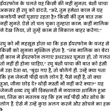
ईयरफोन
के
चलते
वह
किसी
की
नहीं
सुनता
.
बंशी
चाचा
अकसर
ही
रघु
को
डांटते
, ‘‘
अरे
,
तुम
हमेशा
कान
में
यह
कनठेपी
क्यों
घुसाए
रहता
है
?
किसी
की
तुम
बात
तक
नहीं
सुनते
.
ऐसे
तो
चल
चुका
तुम्हारा
काम
.
कहीं
मालिक
ने
देख
लिया
,
तो
तुम्हें
काम
से
निकाल
बाहर
करेगा
.’’
रघु
को
भी
महसूस
होता
था
कि
इस
ईयरफोन
के
वजह
से
किसी
को
सुनना
मुश्किल
होता
है
.
‘‘
जब
मालिक
का
बेटा
ही
कान
में
ईयरफोन
लगाए
इधरउधर
घूमता
हो
,
तो
गलत
तो
नहीं
ही
होना
चाहिए
,’’
रघु
बंशी
चाचा
की
बात
को
हंसी
में
उड़ा
देता
था
, ‘‘
बुढ़ा
गए
हैं
,
तो
बोलेंगे
ही
.
उन्हें
क्या
पता
कि
हम
जेनजी
पीढ़ी
वाले
लोग
हैं
.
पैसे
नहीं
हैं
,
तो
क्या
हुआ
,
जीना
छोड़
दें
?
थोड़ी
मस्ती
भी
नहीं
करें
क्या
?’’
यह
जेनजी
शब्द
रघु
की
डिक्शनरी
में
नयानया
शामिल
हुआ
था
,
जिस
का
मतलब
यह
कि
हम
नई
पीढ़ी
और
सोच
के
लोग
हैं
.
ऐसे
में
उन्हें
कुछ
अलग
करने
और
सोचने
का
हक
है
.