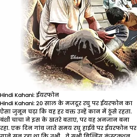
Hindi Kahani: ईयरफोन
Hindi Kahani: 20
साल
के
मजदूर
रघु
पर
ईयरफोन
का
ऐसा
जुनून
चढ़ा
कि
वह
हर
वक्त
उन्हें
कान
में
ठूंसे
रहता
.
बंशी
चाचा
ने
इस
के
खतरे
बताए
,
पर
वह
अनजान
बना
रहा
.
एक
दिन
गांव
जाते
समय
रघु
हाईवे
पर
ईयरफोन
पर
गाने
सुन
रहा
था
कि
तभी
…
वे
सभी
बिल्डिंग
कंस्ट्रक्शन