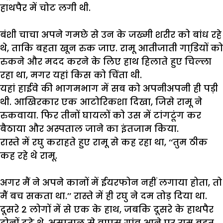
हाथपैर
में
चोट
लगी
थी
.
बंशी
चाचा
अपने
गमछे
से
उन
के
जख्मी
शरीर
को
बांध
रहे
थे
,
ताकि
बहता
खून
रुक
जाए
.
रामू
आतीजाती
गाडि़यों
को
रुकने
और
मदद
करने
के
लिए
हाथ
हिलाते
हुए
चिल्ला
रहा
था
,
मगर
यहां
किस
को
चिंता
थी
.
यहां
हाईवे
की
भागमभाग
में
सब
को
अपनीअपनी
ही
पड़ी
थी
.
आखिरकार
एक
आटोरिकशा
दिखा
,
जिसे
रामू
ने
रुकवाया
.
फिर
तीनों
घायलों
को
उस
में
टांगटूंग
कर
बैठाया
और
अस्पताल
जाने
का
इंतजाम
किया
.
रास्ते
में
रघु
कराहते
हुए
रामू
से
कह
रहा
था
, ‘‘
तुम
ठीक
कह
रहे
थे
रामू
.
अगर
मैं
ने
अपने
कानों
में
ईयरफोन
नहीं
लगाया
होता
,
तो
मैं
बच
सकता
था
.’’
रास्ते
में
ही
रघु
ने
दम
तोड़
दिया
था
.
दूसरे
2
लोगों
में
से
एक
के
हाथ
,
जबकि
दूसरे
के
हाथपैर
दोनों
टूटे
थे
.
अस्पताल
से
वापस
गांव
आने
पर
रामू
बहुत