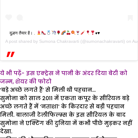
दुल्हन तैयार है। .
♦️
♥️
A post shared by
Sumona Chakravarti
(@sumonachakravarti) on
Au
ये भी पढ़ें-
इस एक्ट्रेस ने पानी के अंदर दिया बेटी को
जन्म, शेयर की फोटो
‘
बड़े अच्छे लगते हैं
’
से मिली थी पहचान…
सुमोना को साल 2011 में एकता कपूर के सीरियल बड़े
अच्छे लगते हैं में ‘नताशा’ के किरदार से बड़ी पहचान
मिली. बालाजी टेलीफिल्म्स के इस सीरियल के बाद
सुमोना ने एक्टिंग की दुनिया में कभी पीछे मुड़कर नहीं
देखा.