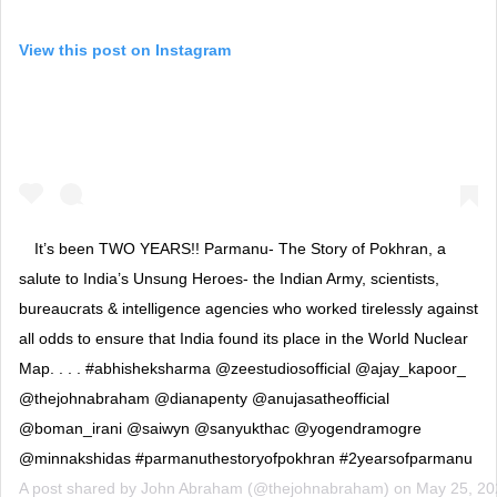
View this post on Instagram
It’s been TWO YEARS!! Parmanu- The Story of Pokhran, a
salute to India’s Unsung Heroes- the Indian Army, scientists,
bureaucrats & intelligence agencies who worked tirelessly against
all odds to ensure that India found its place in the World Nuclear
Map. . . . #abhisheksharma @zeestudiosofficial @ajay_kapoor_
@thejohnabraham @dianapenty @anujasatheofficial
@boman_irani @saiwyn @sanyukthac @yogendramogre
@minnakshidas #parmanuthestoryofpokhran #2yearsofparmanu
A post shared by
John Abraham
(@thejohnabraham) on
May 25, 20