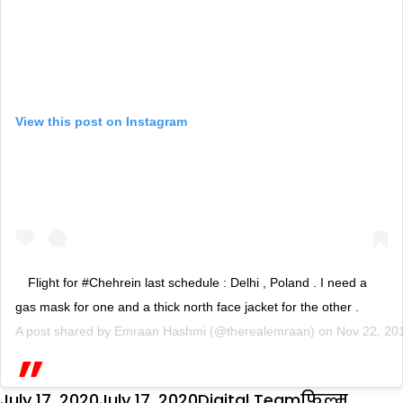
View this post on Instagram
Flight for #Chehrein last schedule : Delhi , Poland . I need a
gas mask for one and a thick north face jacket for the other .
A post shared by
Emraan Hashmi
(@therealemraan) on
Nov 22, 20
Posted
Author
Categories
Tags
July 17, 2020
July 17, 2020
Digital Team
फिल्म