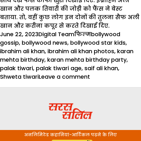
साथ देख फैंस काफी खुश दिखाई दिए. इब्राहिम अली
खान और पलक तिवारी की जोड़ी को फैंस ने बेस्ट
बताया. तो, वहीं कुछ लोग इन दोनों की तुलना सैफ अली
खान और करीना कपूर से करते दिखाई दिए.
Posted
Author
Categories
Tags
June 22, 2023
Digital Team
फिल्म
bollywood
on
gossip
,
bollywood news
,
bollywood star kids
,
ibrahim ali khan
,
ibrahim ali khan photos
,
karan
mehta birthday
,
karan mehta birthday party
,
palak tiwari
,
palak tiwari age
,
saif ali khan
,
on
Shweta tiwari
Leave a comment
पलक
तिवारी
के
साथ
एक
बार
अनलिमिटेड कहानियां-आर्टिकल पढ़ने के लिए
फिर