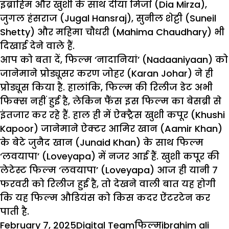
इब्राहिम और खुशी के साथ दीया मिर्जा (Dia Mirza),
जुगल हंसराज (Jugal Hansraj), सुनील शेट्टी (Suneil
Shetty) और महिमा चौधरी (Mahima Chaudhary) भी
दिखाई देने वाले हैं.
आप को बता दें, फिल्म ‘नादानियां’ (Nadaaniyaan) को
जानेमाने प्रोड्यूसर करण जोहर (Karan Johar) ने ही
प्रोड्यूस किया है. हालांकि, फिल्म की रिलीज डेट अभी
फिक्स नहीं हुई है, लेकिन फैंस इस फिल्म का बेसब्री से
इंतजार
कर रहे हैं. हाल ही में ऐक्ट्रैस खुशी कपूर (Khushi
Kapoor) जानेमाने ऐक्टर आमिर खान (Aamir Khan)
के बेटे जुनैद खान (Junaid Khan) के साथ फिल्म
‘लवयापा’ (Loveyapa) में नजर आई हैं. खुशी कपूर की
लेटेस्ट फिल्म ‘लवयापा’ (Loveyapa) आज ही यानी 7
फरवरी को रिलीज हुई है, तो देखने वाली बात यह होगी
कि यह फिल्म औडियंस को किस कदर
ऐंटरटेन
कर
पाती है.
Posted
Author
Categories
Tags
February 7, 2025
Digital Team
फिल्म
ibrahim ali