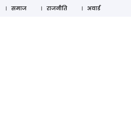
⚲
स्टोरी
लॉग इन
SUBSCRIBE
समाज
राजनीति
अवार्ड