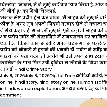
चिल्लाई. ‘जानम, मैं ने तुम्हें कई बार प्यार किया है. आज यह
की बीवी हूं,’ कामिनी चिल्लाई.
‘तमीज से?’ प्रदीप हंस कर बोला. ‘मैं साहब को तुम्हारे बार
‘ठीक है. अगर तुम अपनी जिंदगी बरबाद होने से बचाना चाहत
ने मेरा कहा नहीं माना, मैं तुम्हारी पूरी कहानी साहब को ब
अब प्रदीप रवींद्र की गैरहाजिरी में समयसमय पर कामिन
एक दिन किसी काम से रवींद्र अपने घर समय से पहले आ 
प्रदीप को नौकरी से हटाने की धमकी दी. प्रदीप ने रवींद्र
भाइयों को पता चला, तो उन्होंने भी उसे अपने साथ रखने
कामिनी के पास फिर उसी दुनिया में लौटने के सिवा कोई
आ गई. Hindi Crime Story
Posted
Author
Categories
July 8, 2026
July 8, 2026
Digital Team
ऑडियो स्टोरी
,
स
on
online
,
hindi story
,
hindi story online
,
Human Traffi
in hindi
,
women exploitation
,
अपराध कथा
,
देह व्यापा
on
comment
Hindi