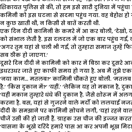
शिकायत पुलिस से की, तो हम इसे सारी दुनिया में पहुंचा दे
कमिनी को इस घटना से सदमा पहुंच गया. वह बेहोश हो ग
न कुछ खाती थी, न किसी से बातें करती थी.
एक दिन दीदी कामिनी के कमरे में आ कर बोली, ‘देखो, यहा
को संभाल लेती है. इस दलदल में जो एक बार पहुंच गई,
‘अगर तुम यहां से चली भी गई, तो तुम्हारा समाज तुम्हें 
सब ठीक हो जाएगा.’
दूसरे दिन दीदी ने कामिनी को कार में बिठा कर दूसरे
इधरउधर जाते हुए काफी समय हो गया है. अब मैं तुझे ए
‘नया काम… मतलब?’ कामिनी चौंकते हुए बोली. ‘मतलब यह 
है.’ ‘किस दुकान में?’ ‘यहीं.’ ‘लेकिन यह तो मकान है, दुका
‘यही मकान तुम्हारे धंधे की दुकान है. जैसे शोरूम में अलग
करना है. बस, यहां से गुजरने वाले मर्दों को ललचाई नजरों
दीदी के समझाने पर कामिनी सोचने लगी, ‘यहां रहने वाली 
चीजें उसी की हो जाती हैं. ग्राहक उस चीज की इज्जत करता 
‘वासना के भूखे दरिंदे हमारे पास आ कर अपनी भूख मिटात