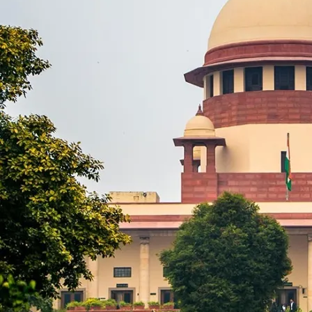
Crime
Story
:
पिंजरे
का
पंछी
–
झूठी
ख्वाहिशों
का
दलदल