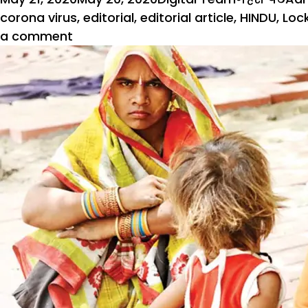
on
corona virus
,
editorial
,
editorial article
,
HINDU
,
Loc
on
a comment
गहरी
पैठ