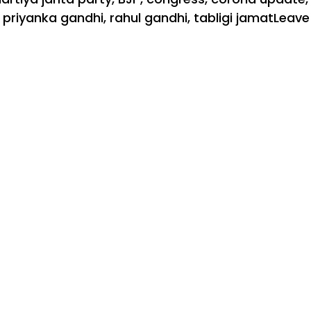
,
priyanka gandhi
,
rahul gandhi
,
tabligi jamat
Leave