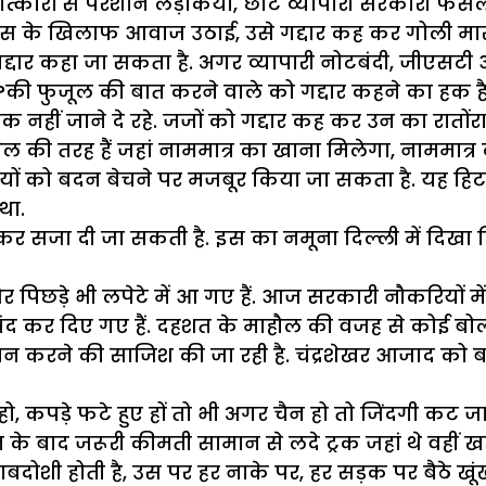
रों से परेशान लड़कियां, छोटे व्यापारी सरकारी फैसलों 
भी उस के खिलाफ आवाज उठाई, उसे गद्दार कह कर गोली म
द्दार कहा जा सकता है. अगर व्यापारी नोटबंदी, जीएसटी 
?की फुजूल की बात करने वाले को गद्दार कहने का हक है. छ
 नहीं जाने दे रहे. जजों को गद्दार कह कर उन का रातोंर
ेल की तरह हैं जहां नाममात्र का खाना मिलेगा, नाममात्र 
 को बदन बेचने पर मजबूर किया जा सकता है. यह हिटलर 
था.
कर सजा दी जा सकती है. इस का नमूना दिल्ली में दिखा दिय
र पिछड़े भी लपेटे में आ गए हैं. आज सरकारी नौकरियों
 बंद कर दिए गए हैं. दहशत के माहौल की वजह से कोई बोल न
न करने की साजिश की जा रही है. चंद्रशेखर आजाद को बारब
 कपड़े फटे हुए हों तो भी अगर चैन हो तो जिंदगी कट जाती 
बाद जरूरी कीमती सामान से लदे ट्रक जहां थे वहीं खड़े हैं. 
ानाबदोशी होती है, उस पर हर नाके पर, हर सड़क पर बैठे 