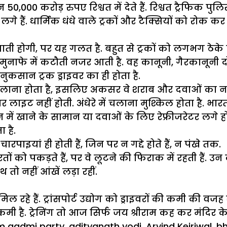
000 करोड़ रुपए रिश्वत में देते हैं. रिश्वत ट्रैफिक पुलिस
गे हैं. धार्मिक धंधे वाले ट्रकों और टैक्सियों को रोक कर ड्
होगी, पर यह गलत है. बहुत से ट्रकों को लगभग ठेके पर दे
 मुनाफे में कटौती नजर आती है. वह कानूनी, गैरकानूनी द
कसान ट्रक ड्राइवर का ही होता है.
े ट्रक चलाना होता है, इसलिए अकसर वे शराब और दवाओं का नश
र लाइट नहीं होती. अंधेरे में चलाना मुश्किल होता है. भारत म
जिन में खाने के सामान या दवाओं के लिए रेफ्रीजरेटर लगे
 है.
 चारपाइयां ही होती हैं, जिन पर न गद्दे होते हैं, न पंखे तक.
 को पकड़ते हैं, पर वे लूटने की फिराक में रहती हैं. उन के
 तो नहीं आंखें लड़ा रहीं.
ल रहे हैं. ट्रांसपोर्ट उद्योग को ड्राइवरों की कमी की व
मी है. ट्रेनिंग तो आज सिर्फ जय श्रीराम कह कर मंदिर के 
s
 aadmi party
,
adityanath yodi
,
Arvind Kejriwal
,
bh