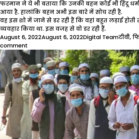
फरमान ने ये भी बताया कि उनकी बहन कोई भी हिंदू धर
आया है. हालांकि बहन अभी इस बारे में सोच रही है.
वह इस शो में जाने से डर रही हैं कि वहां बहुत लड़ाई होत
व्यवहार किया था. इस वजह से वो डर रही हैं.
Posted
Author
Catego
August 6, 2022
August 6, 2022
Digital Team
टीवी
,
फ
on
on
comment
‘हर
हर
शंभू’
गाने
वाली
फरमानी
नाज
की
खुली
किस्मत
,