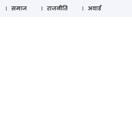
⚲
स्टोरी
लॉग इन
SUBSCRIBE
समाज
राजनीति
अवार्ड