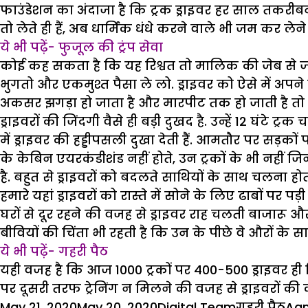
फाउंडेशन का अंदाजा है कि ट्रक ड्राइवर हर साल तकरीबन 50,
तो लेते ही हैं, अब धार्मिक धंधे करने वाले भी जम कर लेने ल
ये भी पढ़ें- फुजूल की ट्रंप सेवा
कोई कह सकता है कि यह रिश्वत तो मालिक की जेब से जाती 
भुगतो और एकमुश्त पैसा ले लो. ड्राइवर को ऐसे में अपने
अकसर झगड़ा हो जाता है और मारपीट तक हो जाती है तो नु
ड्राइवरों की जिंदगी वैसे ही बड़ी दुखद है. उन्हें 12 घंट
में ड्राइवर की हड्डीपसली दुखा देती हैं. आमतौर पर सड़कों प
के केबिन एयरकंडीशंड नहीं होते, उन ट्रकों के भी नहीं 
है. बहुत से ड्राइवरों को बदलते साथियों के साथ चलना होता
हमारे यहां ड्राइवरों को रास्ते में सोने के लिए ढाबों पर पड़ी
घरों से दूर रहने की वजह से ड्राइवर राह चलती बाजारू औरतों
बीवियों की चिंता भी रहती है कि उन के पीछे वे औरों के साथ
ये भी पढ़ें- गहरी पैठ
यही वजह है कि आज 1000 ट्रकों पर 400-500 ड्राइवर ही मि
पर दूसरी तरफ ट्रेनिंग न मिलने की वजह से ड्राइवरों की क
Posted
Author
Categories
Tag
May 21, 2020
May 20, 2020
Digital Team
गहरी पैठ
Aam