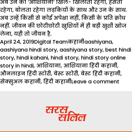
अब उन का ‘आशियाना’ खिल- खिलाता रहेगा, हंसता
रहेगा, बोलता रहेगा लड़कियों के साथ और उन के साथ.
अब उन्हें किसी से कोई अपेक्षा नहीं, किसी के प्रति क्रोध
नहीं. जीवन की छोटीछोटी खुशियों में ही बड़ी खुशी खोज
लेना, यही तो जीवन है.
Posted
Author
Categories
Tags
April 24, 2019
Digital Team
कहानी
aashiyana
,
on
aashiyana hindi story
,
aashiyana story
,
best hindi
story
,
hindi kahani
,
hindi story
,
hindi story online
story in hindi
,
आशियाना
,
आशियाना हिंदी कहानी
,
औनलाइन हिंदी स्टोरी
,
बेस्ट स्टोरी
,
बेस्ट हिंदी कहानी
,
on
सेक्सुअल कहानी
,
हिंदी कहानी
Leave a comment
आशि