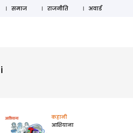
⚲
स्टोरी
लॉग इन
SUBSCRIBE
समाज
राजनीति
अवार्ड
i
कहानी
आशियाना