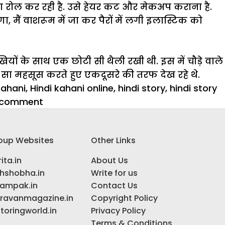
ा रोल कर रही है. उसे हेयर कट और मेकअप कराना है.
गा, मैं वाशरूम में जा कर पैरों में लगी इलास्टिक को
ियों के साथ एक छोटी सी थैली रखी थी. इस में चौड़े वाले
सा महसूस करते हुए एकदूसरे की तरफ देख रहे थे.
kahani
,
Hindi kahani online
,
hindi story
,
hindi story
on
 comment
बेचारी
दिव्यांशी:
oup Websites
Other Links
भाग
2
ita.in
About Us
ihshobha.in
Write for us
ampak.in
Contact Us
ravanmagazine.in
Copyright Policy
toringworld.in
Privacy Policy
Terms & Conditions