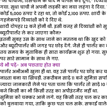
‘‘जी चाचीजी, रिसैप्शन के बाद मैं वापस कर दूंगी,’’ दिव
गया. सुधा चाची ने अपनी लड़की का नया लहंगा दे दिया.
कोई 5,000 रुपए दे रहा था, तो कोई 2,100 रुपए. शादी के
गहनेकपड़े दिव्यांशी को दे दिए थे.
शादी दोपहर 12 बजे होनी थी. इसी वजह से दिव्यांशी को स
ब्यूटीपार्लर ले कर जाएगा कौन?
इतनी सुबह उस के साथ जाने का मतलब था कि खुद को बिना
और ब्यूटीपार्लर की जगह पर छोड़ देंगे. जैसे ही पार्लर क
तय समय के मुताबिक ही सारा कार्यक्रम शुरू हो गया. सुब
पर सारे सामान के साथ ले गए.
ये भी पढ़ें- अब पछताए होत क्या
पार्लर अभीअभी खुला ही था. वह उसे पार्लर पर छोड़ कर 
नाश्ता बना या खिचड़ी. तकरीबन साढ़े 11 बजे सुमित्रा सपरिव
ज्यादा जानकारी लेने पर पता चला कि पार्लर तो साढ़े 10
बजे किसी का भी किसी तरह का अपौइंटमैंट नहीं था.
सुमित्रा को चक्कर आने लगे. वह किसी तरह चल कर कार
को बुलवाया गया, ताकि कुछ पता चल सके. सफाई वाले न