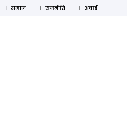
⚲
स्टोरी
लॉग इन
SUBSCRIBE
समाज
राजनीति
अवार्ड