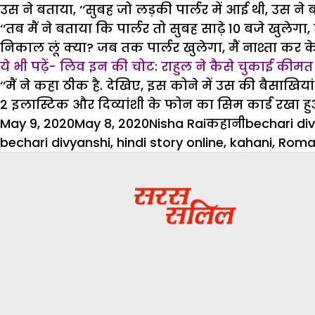
उस ने बताया, ‘‘सुबह जो लड़की पार्लर में आई थी, उस
‘‘तब मैं ने बताया कि पार्लर तो सुबह साढ़े 10 बजे खुलेग
निकाल लूं क्या? जब तक पार्लर खुलेगा, मैं नाश्ता कर 
ये भी पढ़ें- लिव इन की चोट: राहुल ने कैसे चुकाई कीमत
‘‘मैं ने कहा ठीक है. देखिए, इस कोने में उस की बैसाखिय
2 इलास्टिक और दिव्यांशी के फोन का सिम कार्ड रखा ह
Posted
Author
Categories
Tags
May 9, 2020
May 8, 2020
Nisha Rai
कहानी
bechari di
on
bechari divyanshi
,
hindi story online
,
kahani
,
Roman