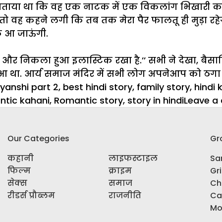
 ने बताया था कि वह एक नाटक में एक विकलांग भिखारी क
ा, तो वह कहने लगी कि तब तक मेरा पैर फालतू ही मुड़ा रहे
के आ जाऊंगी.
ां और निकला हुआ इलास्टिक रखा है.’’ सभी ने देखा, बैसाख
ुआ था. आर्य समाज मंदिर में सभी लोग अपनेआप को ठगा 
vyanshi part 2
,
best hindi story
,
family story
,
hindi 
tic kahani
,
Romantic story
,
story in hindi
Leave a
Our Categories
Gr
कहानी
लाइफस्टाइल
Sar
फिल्म
क्राइम
Gr
सेक्स
समाज
Ch
रीडर्स प्रौब्लम
राजनीति
Ca
Mo