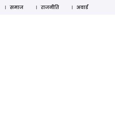
⚲
स्टोरी
लॉग इन
SUBSCRIBE
समाज
राजनीति
अवार्ड