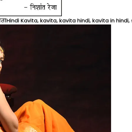
egories
Tags
ता
Hindi Kavita
,
kavita
,
kavita hindi
,
kavita in hindi
,