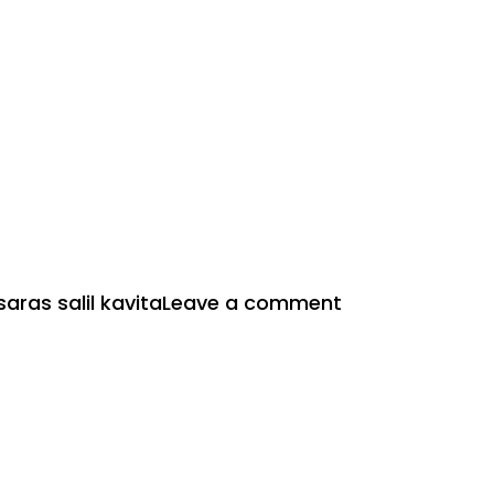
on
saras salil kavita
Leave a comment
रूप
को
आंख
से
भी
जरा