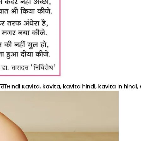
egories
Tags
ता
Hindi Kavita
,
kavita
,
kavita hindi
,
kavita in hindi
,