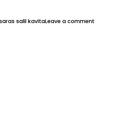
on
saras salil kavita
Leave a comment
भर
कर
अपनी
बांहों
में
खूब
प्यार
कीजिए