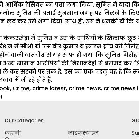
 उस की आर्थिक हैसियत का पता लगा लिया. सुमित ने वादा 
ो अनमोल सुमित की बताई सुनसान जगह पर मिलने के लिए 
चेन लूट कर उसे भगा दिया. साथ ही, उस ने धमकी दी कि 
कंकरखेड़ा में सुमित व उस के साथियों के खिलाफ लूट 
र्देशन में सीओ बी एस वीर कुमार व क्राइम ब्रांच को गि
होने वाली बातचीत से यह साफ हो गया कि सुमित गिरोह 
इल व अन्य सामान आरोपियों की निशानदेही से बरामद कर ल
 ले कर सड़कों पर तक है. इस का एक पहलू यह है कि सम
 में जी रहे होते हैं.
book
,
Crime
,
crime latest
,
crime news
,
crime news i
on
t
गे
क्लब
Our Categories
Gr
की
आड़
कहानी
लाइफस्टाइल
Sar
में