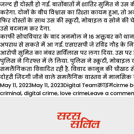
जल्द ही दोस्ती हो गई. बातोंबातों में शातिर सुमित ने
करेगा. दोनों के बीच विश्वास का रिश्ता कायम हुआ, त
फिर दोस्तों के साथ उस की स्कूटी, मोबाइल व सोने की 
उसे बदनाम कर देगा.
काफी सोचविचार के बाद अनमोल ने 16 अक्तूबर को थाना 
अपराध से सकते में आ गई. एसएसपी जे रविंद्र गौड़ के नि
आरोपी सुमित का नंबर सर्विंलास पर लगा दिया. उस पर 
पुलिस ने गिरफ्त में ले लिया. पुलिस ने स्कूटी, मोबा
समलैंगिकता विवादित रही है. विवाद कानून की चौखट से
दोहरी जिंदगी जीने वाले समलैंगिंक वास्तव में मानसिक दबाव
Posted
Author
Categories
Tags
May 11, 2023
May 11, 2023
Digital Team
क्राइम
cirme 
on
criminal
,
digital crime
,
love crime
Leave a commen