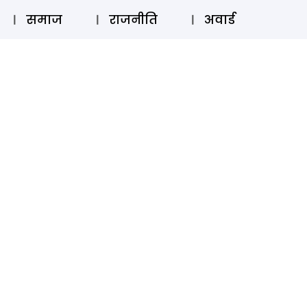
⚲
स्टोरी
लॉग इन
SUBSCRIBE
समाज
राजनीति
अवार्ड