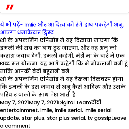
ये भी पढ़ें- Imlie और आदित्य को रंगे हाथ पकड़ेगी अनु,
आएगा धमाकेदार ट्विस्ट
शो के अपकमिंग एपिसोड में यह दिखाया जाएगा कि
इमली की सब्र का बांध टूट जाएगा. और वह अनु को
करारा जवाब देगी. इमली कहेगी, मेरी मां के बारे में एक
शब्द मत बोलना. वह आगे कहेगी कि मैं नौकरानी बनी हूं
ताकि आपकी बेटी बहुरानी बने.
शो के अपकमिंग एपिसोड में यह देखना दिलचस्प होगा
कि इमली के इस जवाब से अनु कैसे आदित्य और उसके
परिवार वालों के साथ पेश आती है.
Posted
Author
Categories
Tags
May 7, 2021
May 7, 2021
Digital Team
टीवी
on
entertainmnet
,
imlie
,
imlie serial
,
imlie serial
update
,
star plus
,
star plus serial
,
tv gossip
Leave
on
a comment