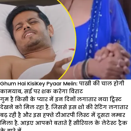
पहले
ही
खत्म
होगी
विराट
और
सई
की
लव
स्टोरी
Ghum Hai KisiKey Pyaar Meiin: पाखी की चाल होगी
कामयाब, सई पर शक करेगा विराट
गुम है किसी के प्यार में इन दिनों लगातार नया ट्विस्ट
देखने को मिल रहा है. जिससे इस शो की रेटिंग लगातार
बढ़ रही है और इस हफ्ते टीआरपी लिस्ट में दूसरा नम्बर
मिला है. आइए आपको बताते हैं सीरियल के लेटेस्ट ट्रैक
के बारे में.