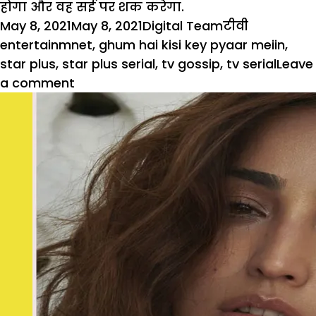
होगा और वह सई पर शक करेगा.
Posted
Author
Categories
Tags
May 8, 2021
May 8, 2021
Digital Team
टीवी
on
entertainmnet
,
ghum hai kisi key pyaar meiin
,
star plus
,
star plus serial
,
tv gossip
,
tv serial
Leave
on
a comment
Ghum
Hai
KisiKey
Pyaar
Meiin:
पाखी
की
चाल
होगी
कामयाब,
सई
पर