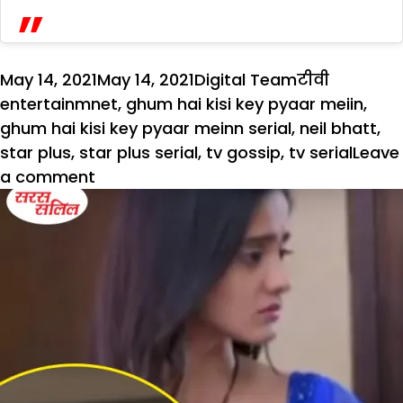
Posted
Author
Categories
Tags
May 14, 2021
May 14, 2021
Digital Team
टीवी
on
entertainmnet
,
ghum hai kisi key pyaar meiin
,
ghum hai kisi key pyaar meinn serial
,
neil bhatt
,
star plus
,
star plus serial
,
tv gossip
,
tv serial
Leave
on
a comment
Ghum
Hai
KisiKey
Pyaar
Meiin:
क्या
शुरू
होने
से