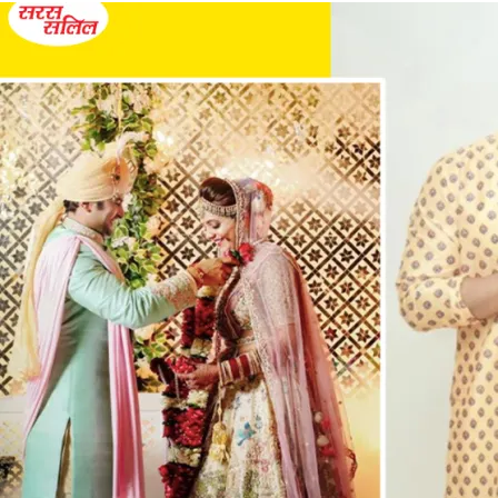
टूटा
Imlie
के
सब्र
का
बांध,
अनु
को
दिखाई
उसकी
औकात