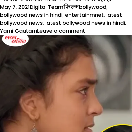
Posted
Author
Categories
Tags
May 7, 2021
Digital Team
फिल्म
bollywood
,
on
bollywood news in hindi
,
entertainmnet
,
latest
bollywood news
,
latest bollywood news in hindi
,
on
Yami Gautam
Leave a comment
सात
माह
बाद
अपने
फैमिली
के
साथ
क्वालिटी
टाइम
बिता
रही
हैं