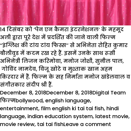
14 दिसंबर को ‘पेन एन कैमरा इंटरनेशनल’ के महमूद
अली द्वारा पूरे देश में प्रदर्शित की जाने वाली फिल्म
‘‘इंग्लिश की टांय टांय फिस्स’’ से अभिनेता रोहित कुमार
बौलीवुड में कदम रख रहे हैं. इसमें उनके साथ रूसी
अभिनेत्री लिजन करिमोवा, मनोज जोशी, सुनील पाल,
गोविंद नामदेव, विजू खोटे व मुश्ताक खान अहम
किरदार में हैं. फिल्म के सह निर्माता मनोज खंडेलवाल व
संगीतकार संदीप श्री हैं.
Posted
Author
C
December 8, 2018
December 8, 2018
Digital Team
on
Tags
फिल्म
bollywood
,
english language
,
entertainment
,
film english ki tai tai fish
,
hindi
language
,
indian education system
,
latest movie
,
on
movie review
,
tai tai fish
Leave a comment