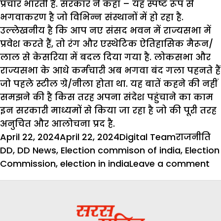
प्रचार भारती है. सरकार ने कहा – यह स्पष्ट रूप से
भगवाकरण है जो विभिन्न संस्थानों में हो रहा है.
उल्लेखनीय है कि आप नए संसद भवन में राज्यसभा में
प्रवेश करते हैं, तो रंग और एस्थेटिक ऐतिहासिक मैरून/
लाल से केसरिया में बदल दिया गया है. लोकसभा और
राज्यसभा के आधे कर्मचारी अब भगवा बंद गला पहनते हैं
जो पहले स्टील ग्रे/नीला होता था. यह बातें कहने की नहीं
समझने की है किस तरह अपना संदेश पहुंचाने का काम
इन सरकारी माध्यमों से किया जा रहा है जो की पूरी तरह
अनुचित और आलोचना प्रद है.
Posted
Author
Categorie
T
April 22, 2024
April 22, 2024
Digital Team
राजनीति
on
DD
,
DD News
,
Election commison of india
,
Election
on
Commission
,
election in india
Leave a comment
डीड
न्य
क
भ