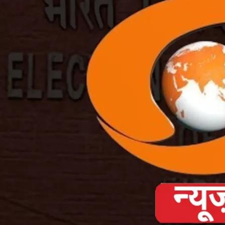
Election
2024:
बेहिसाब
होता
खर्च