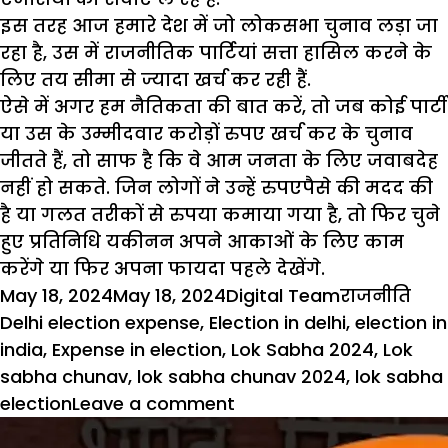
इस तरह आज हमारे देश में जो लोकसभा चुनाव लड़ा जा
रहा है, उस में राजनीतिक पार्टियां सत्ता हासिल करने के
लिए तय सीमा से ज्यादा खर्च कर रही हैं.
ऐसे में अगर हम नैतिकता की बात करें, तो जब कोई पार्टी
या उस के उम्मीदवार करोड़ों रुपए खर्च कर के चुनाव
जीतते हैं, तो साफ है कि वे आम जनता के लिए जवाबदेह
नहीं हो सकते. जिन लोगों ने उन्हें रुपएपैसे की मदद की
है या गलत तरीकों से रुपया कमाया गया है, तो फिर चुने
हुए प्रतिनिधि यकीनन अपने आकाओं के लिए काम
करेंगे या फिर अपना फायदा पहले देखेंगे.
Posted
Author
Categories
Tag
May 18, 2024
May 18, 2024
Digital Team
राजनीति
on
Delhi election expense
,
Election in delhi
,
election in
india
,
Expense in election
,
Lok Sabha 2024
,
Lok
sabha chunav
,
lok sabha chunav 2024
,
lok sabha
on
election
Leave a comment
Loksabha