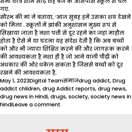
सभी छात्र शाम साढ़े छह बजे के आसपास स्कूल से चले
गए.
सौरभ की मां ने बताया, ‘आज सुबह हमें उसका शव देखने
को मिला . स्कूलों में झांकी अनुशासन मुख्य रूप से
सिखाया जाता है नशा पत्ती से दूर रहने का जहां माहौल
होता है ऐसे में या घटना यह संदेश देती है कि अब बच्चों
को और भी ज्यादा शिक्षित करने की और जागरूक करने
की आवश्यकता है नशा ही है जो आने वाली पीढ़ी को
अंधकार की ओर धकेल सकता है जिससे बच्चों को दूर
रखने की आवश्यकता है.
Posted
Author
Categories
Tags
May 1, 2023
Digital Team
समाज
drug addict
,
Drug
on
addict children
,
drug Addict reports
,
drug news
,
drug news in Hindi
,
drugs
,
society
,
society news in
on
hindi
Leave a comment
बच्चों
!
नशा