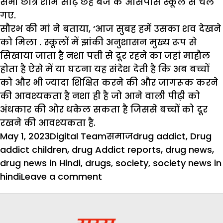
सभी छात्र शाम साढ़े छह बजे के आसपास स्कूल से चले
गए.
सौरभ की मां ने बताया, ‘आज सुबह हमें उसका शव देखने
को मिला . स्कूलों में झांकी अनुशासन मुख्य रूप से
सिखाया जाता है नशा पत्ती से दूर रहने का जहां माहौल
होता है ऐसे में या घटना यह संदेश देती है कि अब बच्चों
को और भी ज्यादा शिक्षित करने की और जागरूक करने
की आवश्यकता है नशा ही है जो आने वाली पीढ़ी को
अंधकार की ओर धकेल सकता है जिससे बच्चों को दूर
रखने की आवश्यकता है.
Posted
Author
Categories
Tags
May 1, 2023
Digital Team
समाज
drug addict
,
Drug
on
addict children
,
drug Addict reports
,
drug news
,
drug news in Hindi
,
drugs
,
society
,
society news in
on
hindi
Leave a comment
बच्चों
!
नशा