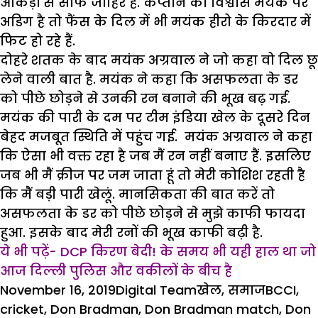
आंकड़ों से साफ जाहिर है. कप्तान का विश्वास मयंक पर
अडिग है तो फैंस के दिल में भी मयंक हीरो के किरदार में
फिट हो रहे हैं.
दोहरे शतक के बाद मयंक अग्रवाल ने जो कहा वो दिल छू
लेने वाली बात है. मयंक ने कहा कि असफलता के डर
को पीछे छोड़ने से उनकी रन बनाने की भूख बढ़ गई.
मयंक की पारी के दम पर टीम इंडिया खेल के दूसरे दिन
बेहद मजबूत स्थिति में पहुंच गई. मयंक अग्रवाल ने कहा
कि ऐसा भी वक्त रहा है जब मैं रन नहीं बनाए हैं. इसलिए
जब भी मैं क्रीज पर जम जाता हूं तो मेरी कोशिश रहती है
कि मैं बड़ी पारी खेलूं. मानसिकता की बात करें तो
असफलता के डर को पीछे छोड़ने से मुझे काफी फायदा
हुआ. इसके बाद मेरी रनों की भूख काफी बढ़ी है.
ये भी पढ़ें- DCP किरण बेदी! के समय भी यही हाल था जो
आज दिल्ली पुलिस और वकीलों के बीच है
Posted
Author
Categories
Tags
November 16, 2019
Digital Team
खेल
,
समाज
BCCI
,
on
cricket
,
Don Bradman
,
Don Bradman match
,
Don