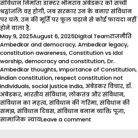
संविधान निर्माता डाक्टर भीमराव अंबेडकर को सच्ची
श्रद्वांजलि
वह होगी, जब सरकार उन के बनाए
संविधान
पर चले. उन की मूर्ति पर फूल चढ़ाने से कोई फायदा नहीं
होने वाला है.
Posted
Author
Categorie
T
May 9, 2025
August 6, 2025
Digital Team
राजनीति
on
Ambedkar and democracy
,
Ambedkar legacy
,
constitution awareness
,
Constitution vs idol
worship
,
democracy and constitution
,
Dr.
Ambedkar thoughts
,
Importance of Constitution
,
indian constitution
,
respect constitution not
individuals
,
social justice India
,
अंबेडकर विचार
,
डॉ.
अंबेडकर
,
भारतीय संविधान
,
लोकतंत्र और संविधान
,
संविधान का महत्व
,
संविधान की गरिमा
,
संविधान की
समझ
,
संविधान दिवस
,
संविधान बनाम व्यक्ति पूजा
,
on
सामाजिक न्याय
Leave a comment
Indian
Constitution: