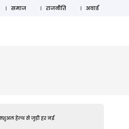
⚲
स्टोरी
लॉग इन
SUBSCRIBE
समाज
राजनीति
अवार्ड
शुअल हेल्थ से जुड़ी हर नई