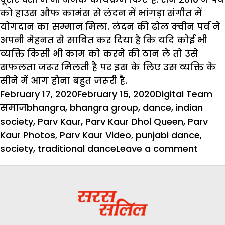
को हाउस औफ कामंस से लंदन में भांगड़ा संगीत में
योगदान का सम्मान मिला. लंदन की ढोल क्वीन पर्व ने
अपनी मेहनत से साबित कर दिया है कि यदि कोई भी
व्यक्ति किसी भी काम को करने की ठान ले तो उसे
सफलता जरूर मिलती है पर इस के लिए उस व्यक्ति के
सीने में आग होना बहुत जरूरी है.
Posted
Author
Ca
February 17, 2020
February 15, 2020
Digital Team
on
Tags
समाज
bhangra
,
bhangra group
,
dance
,
indian
society
,
Parv Kaur
,
Parv Kaur Dhol Queen
,
Parv
Kaur Photos
,
Parv Kaur Video
,
punjabi dance
,
on
society
,
traditional dance
Leave a comment
जानें
कैसे
भांगड़ा
ने
पर्व