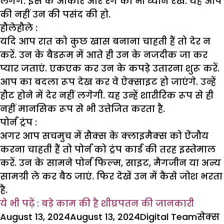
लगेंगे. इस के आकार और रंग का भी ध्यान रखें. यह आप
की नहीं उन की पसंद की हो.
हौलेहौले :
यदि आप रात को कुछ खास बनाना चाहती हैं तो देर न
करें. उन के बैडरूम में आते ही उन के नजदीक जा कर
प्यार जताएं. एकएक कर उन के कपड़े उतारना शुरू करें.
आप का बदला रूप देख कर वे ऐक्साइट हो जाएंगे. उन्हें
हौट होने में देर नहीं लगेगी. यह उन्हें शारीरिक रूप से ही
नहीं मानसिक रूप से भी उत्तेजित करता है.
पोर्न ट्रंप :
अगर आप सचमुच में सैक्स के क्लाइमैक्स को ऐंजौय
करना चाहती हैं तो पोर्न को ट्रंप कार्ड की तरह इस्तेमाल
करें. उन के सामने पोर्न फिल्म, साइट, मैगजीन या अन्य
सामग्री ले कर बैठ जाएं. फिर देखें उन में कैसे जोश भरता
है.
ये भी पढ़ें : बड़े काम की है शीघ्रपतन की जानकारी
Posted
Author
Categ
August 13, 2024
August 13, 2024
Digital Team
सेक्स