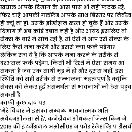
खयाल आपके दिमाग के आस पास भी नहीं फटक रहे.
फिर चाहे आपकी गर्लफ्रेंड आपके साथ बिस्तर पर निर्वस्त्र
ही क्यूं ना हो. उसके इम्तिहान खत्म हो चुके हैं और उसके
दिमाग में अब कोई दबाव नहीं है और शायद इसलिए वो
सेक्स के बारे में सोच रही है. तो ऐसे में आप उसे सेक्स के
लिए कैसे मना करेंगे और इससे क्या फर्क पड़ेगा?
लेकिन सच ये है कि आपके मना करने के तरीके से
दरअसल फर्क पड़ेगा. किसी भी रिश्ते में ऐसा समय आ
सकता है जब एक साथी मूड में हो और दूसरा नहीं. इस
स्थिति को सही तरीके से सम्भालना महत्वपूर्ण है क्यूंकि
सेक्स को लेकर हुई असमर्थता से भावनाओं को ठेस पहुंच
सकती है.
का
फी कुछ दांव पर
‘मेरे विचार में इसका सम्बन्ध भावनात्मक अति
संवेदनशीलता से है’, कनेडीयन शोधकर्ता जेम्स किम ने
2016 की इंटर्नैशनल असोसीएशन फोर रेलेशन्शिप रीसर्च