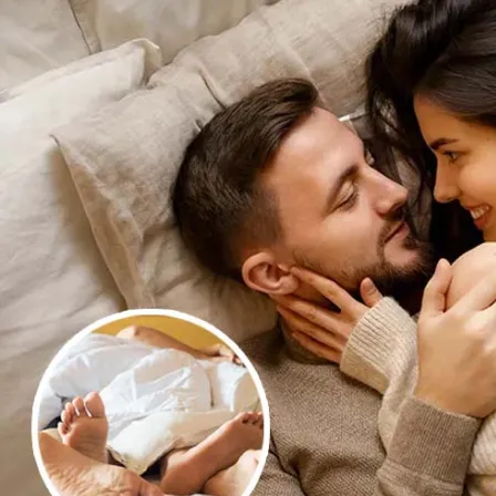
पिछला
प्रेम
और
सेक्स