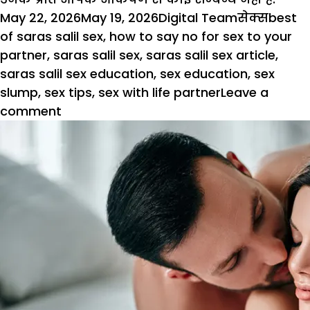
Posted
Author
Categories
Tags
May 22, 2026
May 19, 2026
Digital Team
सेक्स
best
on
of saras salil sex
,
how to say no for sex to your
partner
,
saras salil sex
,
saras salil sex article
,
saras salil sex education
,
sex education
,
sex
slump
,
sex tips
,
sex with life partner
Leave a
on
comment
आज
नही
करना
चाहता
आपका
पार्टनर
सैक्स,
कैसे
बताएं
हाल