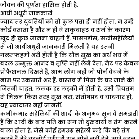
जीवन की पूर्णता हासिल होती है.
आधी अधूरी जानकारी
ज्यादातर युवतियों को तो कुछ पता ही नहीं होता. न उन्हें
कोई बताता है और न ही वे सकुचाहट व शर्म के कारण
खुद ही कुछ जानना चाहती हैं. पासपड़ोस, सखीसहेलियों
से जो आधीअधूरी जानकारी मिलती है वह इतनी
गलतफहमी भरी होती है कि यौन सुख का अर्थ भय में
बदल उन्मुक्त आनंद व तृप्ति नहीं लेने देता. नैट पर केवल
प्रोफैशनल दिखते हैं, आम लोग नहीं जो पोर्न बेचने के
नाम पर उकसाते भर हैं. वास्तव में पिया के घर जाने की
जितनी चाहत, ललक हर लड़की में होती है, उसी प्रियतम
से मिलन किस तरह सुख भरा, संतोषप्रद व यादगार हो,
यह ज्यादातर नहीं जानतीं.
कभीकभार सहेलियों की शादी के अनुभव सुन वे समझती
हैं कि शादी के बाद पति का संग तो दुखदायी व तंग करने
वाला होता है. जैसे कोई हमउम्र सहेली कहे कि बड़े तंग
करते हैं तेरे बहनोई पूरीपूरी रात सोने नहीं देते. सारे बदन