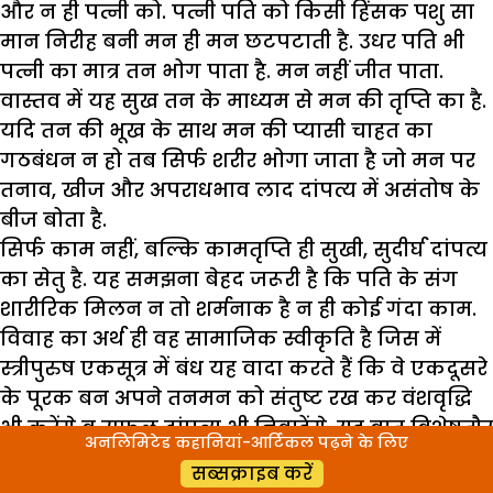
और न ही पत्नी को. पत्नी पति को किसी हिंसक पशु सा
मान निरीह बनी मन ही मन छटपटाती है. उधर पति भी
पत्नी का मात्र तन भोग पाता है. मन नहीं जीत पाता.
वास्तव में यह सुख तन के माध्यम से मन की तृप्ति का है.
यदि तन की भूख के साथ मन की प्यासी चाहत का
गठबंधन न हो तब सिर्फ शरीर भोगा जाता है जो मन पर
तनाव, खीज और अपराधभाव लाद दांपत्य में असंतोष के
बीज बोता है.
सिर्फ काम नहीं, बल्कि कामतृप्ति ही सुखी, सुदीर्घ दांपत्य
का सेतु है. यह समझना बेहद जरूरी है कि पति के संग
शारीरिक मिलन न तो शर्मनाक है न ही कोई गंदा काम.
विवाह का अर्थ ही वह सामाजिक स्वीकृति है जिस में
स्त्रीपुरुष एकसूत्र में बंध यह वादा करते हैं कि वे एकदूसरे
के पूरक बन अपने तनमन को संतुष्ट रख कर वंशवृद्धि
भी करेंगे व सफल दांपत्य भी निबाहेंगे. यह बात विशेषतौर
अनलिमिटेड कहानियां-आर्टिकल पढ़ने के लिए
पर जान लेने की है कि कामतृप्ति तभी मिलती है जब
सब्सक्राइब करें
पतिपत्नी प्रेम की ऊर्जा से भरे हों.