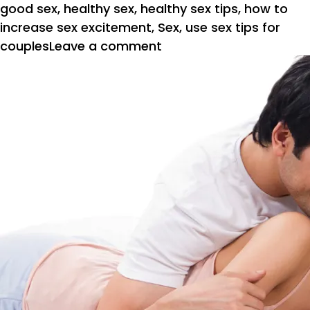
on
good sex
,
healthy sex
,
healthy sex tips
,
how to
increase sex excitement
,
Sex
,
use sex tips for
on
couples
Leave a comment
सैक्स
में
युवती
भी
बन
जाए
कभी
युवक