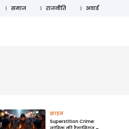
⚲
स्टोरी
लॉग इन
SUBSCRIBE
समाज
राजनीति
अवार्ड
क्राइम
Superstition Crime:
तांत्रिक की हैवानियत –