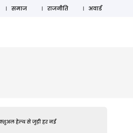
⚲
स्टोरी
लॉग इन
SUBSCRIBE
समाज
राजनीति
अवार्ड
शुअल हेल्थ से जुड़ी हर नई