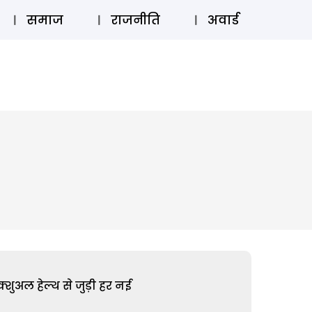
⚲
स्टोरी
लॉग इन
SUBSCRIBE
समाज
राजनीति
अवार्ड
शुअल हेल्थ से जुड़ी हर नई