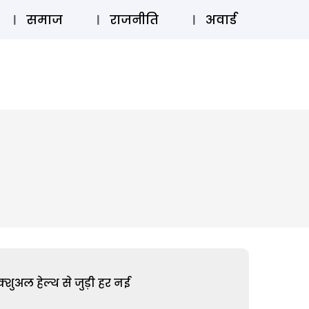
⚲
स्टोरी
लॉग इन
SUBSCRIBE
समाज
राजनीति
अवार्ड
शुअल हेल्थ से जुड़ी हर नई