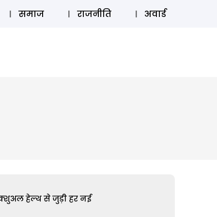
⚲
स्टोरी
लॉग इन
SUBSCRIBE
समाज
राजनीति
अवार्ड
शुअल हेल्थ से जुड़ी हर नई