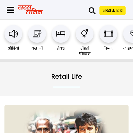
⚲
सब्सक्राइब
ऑडियो
कहानी
सेक्स
रीडर्स
फिल्म
लाइफ
प्रौब्लम
Retail Life