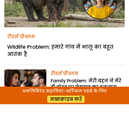
रीडर्स प्रौब्लम
Wildlife Problem: हमारे गांव में भालू का बहुत
आतंक है
रीडर्स प्रौब्लम
Family Problem: मेरी बहन ने मेरे
ही दोस्त पर छेड़छाड़ का इलजाम
अनलिमिटेड कहानियां-आर्टिकल पढ़ने के लिए
लगा दिया
सब्सक्राइब करें
रीडर्स प्रौब्लम
Extramarital Affair: मेरी पत्नी का
किसी और के साथ संबंध है