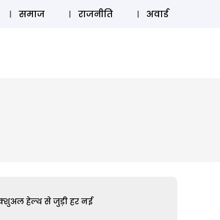
⚲
स्टोरी
लॉग इन
SUBSCRIBE
समाज
राजनीति
अवार्ड
शुअल हेल्थ से जुड़ी हर नई