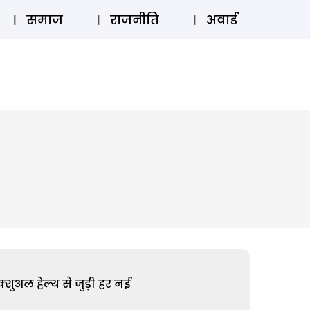
⚲
स्टोरी
लॉग इन
SUBSCRIBE
समाज
राजनीति
अवार्ड
शुअल हेल्थ से जुड़ी हर नई