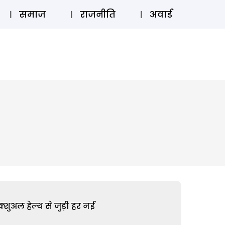
⚲
स्टोरी
लॉग इन
SUBSCRIBE
समाज
राजनीति
अवार्ड
शुअल हेल्थ से जुड़ी हर नई